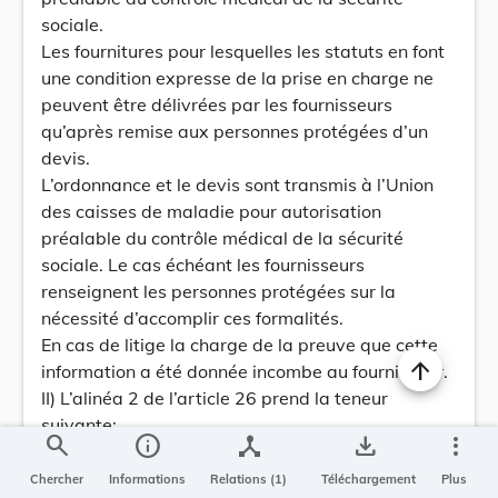
sociale.
Les fournitures pour lesquelles les statuts en font
une condition expresse de la prise en charge ne
peuvent être délivrées par les fournisseurs
qu’après remise aux personnes protégées d’un
devis.
L’ordonnance et le devis sont transmis à l’Union
des caisses de maladie pour autorisation
préalable du contrôle médical de la sécurité
sociale. Le cas échéant les fournisseurs
renseignent les personnes protégées sur la
nécessité d’accomplir ces formalités.
En cas de litige la charge de la preuve que cette
information a été donnée incombe au fournisseur.
II) L’alinéa 2 de l’article 26 prend la teneur
suivante:
search
info
device_hub
save_alt
more_vert
Toutefois, le système du tiers payant est appliqué
1) pour les fournitures délivrées aux personnes
Chercher
Informations
Relations (1)
Téléchargement
Plus