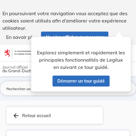
Nouvelle fixation du prix de l'eau. - Legilux
En poursuivant votre navigation vous acceptez que des
cookies soient utilisés afin d’améliorer votre expérience
utilisateur.
En savoir plus
Ne plus afficher ce message
Aller au contenu
help
light_mode
dark_mode
account_circle
Explorez simplement et rapidement les
Aide
principales fonctionnalités de Legilux
en suivant ce tour guidé.
Journal officiel
du Grand-Duché de Luxembourg
Démarrer un tour guidé
La
arrow_back
Retour accueil