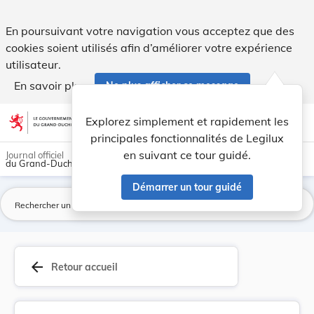
Modification du prix de vente des repas sur roues. - Legilux
En poursuivant votre navigation vous acceptez que des
cookies soient utilisés afin d’améliorer votre expérience
utilisateur.
En savoir plus
Ne plus afficher ce message
Aller au contenu
help
light_mode
dark_mode
account_circle
Explorez simplement et rapidement les
Aide
principales fonctionnalités de Legilux
en suivant ce tour guidé.
Journal officiel
du Grand-Duché de Luxembourg
Démarrer un tour guidé
La
arrow_back
Retour accueil