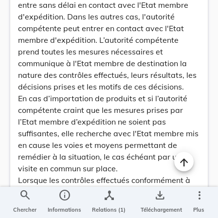
entre sans délai en contact avec l'Etat membre
d'expédition. Dans les autres cas, l'autorité
compétente peut entrer en contact avec l'Etat
membre d'expédition. L’autorité compétente
prend toutes les mesures nécessaires et
communique à l'Etat membre de destination la
nature des contrôles effectués, leurs résultats, les
décisions prises et les motifs de ces décisions.
En cas d’importation de produits et si l’autorité
compétente craint que les mesures prises par
l’Etat membre d’expédition ne soient pas
suffisantes, elle recherche avec l'Etat membre mis
en cause les voies et moyens permettant de
remédier à la situation, le cas échéant par une
visite en commun sur place.
Lorsque les contrôles effectués conformément à
l'article 12 permettent de constater un
search
info
device_hub
save_alt
more_vert
manquement répété, l'autorité compétente
Chercher
Informations
Relations (1)
Téléchargement
Plus
informe la Commission et les autres Etats