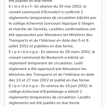
été publiés en due forme.
E r m s d o r f.- En séance du 30 mai 2002, le
conseil communal d’Ermsdorf a confirmé 2
règlements temporaires de circulation édictés par
le collège échevinal (concours hippique à Stegen
et marche de l’armée). Lesdites confirmations ont
été approuvées par Messieurs les Ministres des
Transports et de l’Intérieur en date des 5 et 9
juillet 2002 et publiées en due forme.
E r p e l d a n g e.- En séance du 26 mars 2002, le
conseil communal de Beckerich a édicté un
règlement temporaire de circulation. Ledit
règlement a été approuvé par Messieurs les
Ministres des Transports et de l’Intérieur en date
des 23 et 27 mai 2002 et publié en due forme.
E r p e l d a n g e.- En séance du 18 juin 2002, le
collège échevinal d’Erpeldange a édicté 2
règlements temporaires de circulation. Lesdits
règlements ont été publiés en due forme.