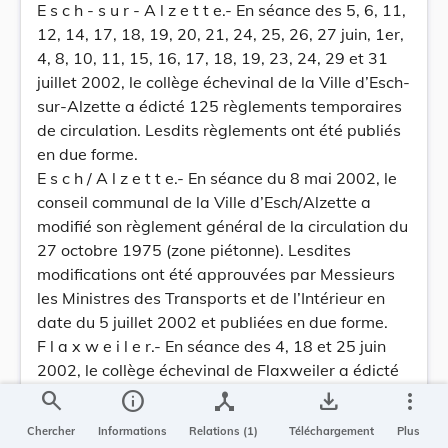
E s c h - s u r - A l z e t t e.- En séance des 5, 6, 11,
12, 14, 17, 18, 19, 20, 21, 24, 25, 26, 27 juin, 1er,
4, 8, 10, 11, 15, 16, 17, 18, 19, 23, 24, 29 et 31
juillet 2002, le collège échevinal de la Ville d’Esch-
sur-Alzette a édicté 125 règlements temporaires
de circulation. Lesdits règlements ont été publiés
en due forme.
E s c h / A l z e t t e.- En séance du 8 mai 2002, le
conseil communal de la Ville d’Esch/Alzette a
modifié son règlement général de la circulation du
27 octobre 1975 (zone piétonne). Lesdites
modifications ont été approuvées par Messieurs
les Ministres des Transports et de l’Intérieur en
date du 5 juillet 2002 et publiées en due forme.
F l a x w e i l e r.- En séance des 4, 18 et 25 juin
2002, le collège échevinal de Flaxweiler a édicté
4 règlements temporaires de circulation. Lesdits
search
info
device_hub
save_alt
more_vert
règlements ont été publiés en due forme.
Chercher
Informations
Relations (1)
Téléchargement
Plus
H e i d e r s c h e i d.- En séance des 21, 28 juin et