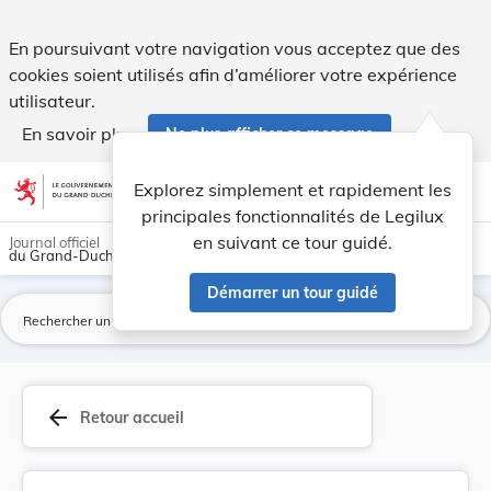
Règlement communal relatif à la gestion des déc... - Legilux
En poursuivant votre navigation vous acceptez que des
cookies soient utilisés afin d’améliorer votre expérience
utilisateur.
En savoir plus
Ne plus afficher ce message
Aller au contenu
help
light_mode
dark_mode
account_circle
Explorez simplement et rapidement les
Aide
principales fonctionnalités de Legilux
en suivant ce tour guidé.
Journal officiel
du Grand-Duché de Luxembourg
Démarrer un tour guidé
La
arrow_back
Retour accueil