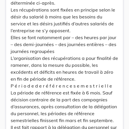
déterminée ci-après.
Les récupérations sont fixées en principe selon le
désir du salarié à moins que les besoins du
service et les désirs justifiés d’autres salariés de
l’entreprise ne s’y opposent.
Elles se font notamment par – des heures par jour
– des demi-journées – des journées entières – des
journées regroupées
L’organisation des récupérations a pour finalité de
ramener, dans la mesure du possible, les
excédents et déficits en heures de travail à zéro
en fin de période de référence.
P é r i o d e d e r é f é r e n c e s e m e s t r i e l l e
La période de référence est fixée à 6 mois. Sauf
décision contraire de la part des compagnies
d’assurances, après consultation de la délégation
du personnel, les périodes de référence
semestrielles finissent fin mars et fin septembre.
Il est fait rapport à la délégation du personnel sur