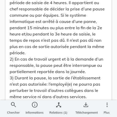
période de saisie de 4 heures. Il appartient au
chef responsable de décider la prise d’une pause
commune ou par équipes. Si le système
informatique est arrêté à cause d’une panne,
pendant 15 minutes ou plus entre la fin de la 2e
heure et/ou pendant la 3e heure de saisie, le
temps de repos n’est pas dû. Il n’est pas dû non
plus en cas de sortie autorisée pendant la même
période.
2) En cas de travail urgent et à la demande d’un
responsable, la pause peut être interrompue ou
partiellement reportée dans la journée.
3) Durant la pause, la sortie de l’établissement
n’est pas autorisée: l’employé(e) ne pourra pas
perturber le travail d’autres collègues dans le
même service ni dans d’autres services.
2. Travail en sous-sol
search
info
device_hub
save_alt
more_vert
Les employés travaillant en permanence en sous-
Chercher
Informations
Relations (1)
Téléchargement
Plus
sol, sans lumière naturelle, bénéficient d’une