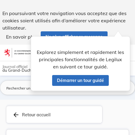
Règlement communal sur la gestion des déchets. - Legilux
En poursuivant votre navigation vous acceptez que des
cookies soient utilisés afin d’améliorer votre expérience
utilisateur.
En savoir plus
Ne plus afficher ce message
Aller au contenu
help
light_mode
dark_mode
account_circle
Explorez simplement et rapidement les
Aide
principales fonctionnalités de Legilux
en suivant ce tour guidé.
Journal officiel
du Grand-Duché de Luxembourg
Démarrer un tour guidé
La
arrow_back
Retour accueil