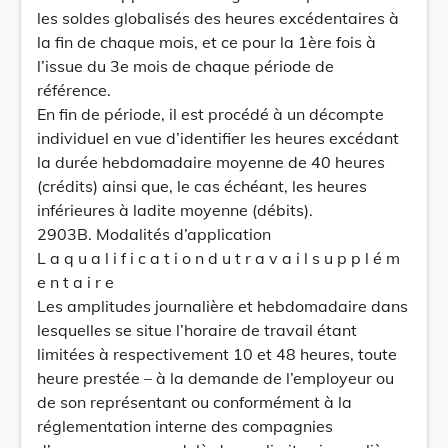
les soldes globalisés des heures excédentaires à
la fin de chaque mois, et ce pour la 1ère fois à
l’issue du 3e mois de chaque période de
référence.
En fin de période, il est procédé à un décompte
individuel en vue d’identifier les heures excédant
la durée hebdomadaire moyenne de 40 heures
(crédits) ainsi que, le cas échéant, les heures
inférieures à ladite moyenne (débits).
2903B. Modalités d’application
L a q u a l i f i c a t i o n d u t r a v a i l s u p p l é m
e n t a i r e
Les amplitudes journalière et hebdomadaire dans
lesquelles se situe l’horaire de travail étant
limitées à respectivement 10 et 48 heures, toute
heure prestée – à la demande de l’employeur ou
de son représentant ou conformément à la
réglementation interne des compagnies