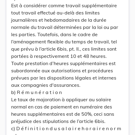
Est à considérer comme travail supplémentaire
tout travail effectué au-delà des limites
journalières et hebdomadaires de la durée
normale du travail déterminées par la loi ou par
les parties. Toutefois, dans le cadre de
l’aménagement flexible du temps de travail, tel
que prévu à l’article 6bis, pt. II., ces limites sont
portées à respectivement 10 et 48 heures.
Toute prestation d’heures supplémentaires est
subordonnée aux autorisations et procédures
prévues par les dispositions légales et internes
aux compagnies d'assurances.
b) R é m u n é r a t i o n
Le taux de majoration à appliquer au salaire
normal en cas de paiement en numéraire des
heures supplémentaires est de 50%, ceci sans
préjudice des stipulations de l’article 6bis.
c) D é f i n i t i o n d u s a l a i r e h o r a i r e n o r m