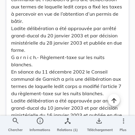
aux termes de laquelle ledit corps a fixé les taxes
à percevoir en vue de l’obtention d’un permis de
bâtir.
Ladite délibération a été approuvée par arrêté
grand-ducal du 20 janvier 2003 et par décision
ministérielle du 28 janvier 2003 et publiée en due
forme.
G a r n i c h.- Règlement-taxe sur les nuits
blanches.
En séance du 11 décembre 2002 le Conseil
communal de Garnich a pris une délibération aux
termes de laquelle ledit corps a modifié l’article 7
du règlement-taxe sur les nuits blanches.
Ladite délibération a été approuvée par arrêté
grand-ducal du 10 janvier 2003 et par décision
ministérielle du 16 janvier 2003 et publiée en due
search
info
device_hub
save_alt
more_vert
forme.
G r e v e n m a c h e r.- Modification de la taxe
Chercher
Informations
Relations (1)
Téléchargement
Plus