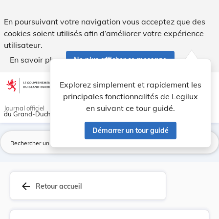
Règlement-taxe sur les nuits blanches. - Legilux
En poursuivant votre navigation vous acceptez que des
cookies soient utilisés afin d’améliorer votre expérience
utilisateur.
En savoir plus
Ne plus afficher ce message
Aller au contenu
help
light_mode
dark_mode
account_circle
Explorez simplement et rapidement les
Aide
principales fonctionnalités de Legilux
en suivant ce tour guidé.
Journal officiel
du Grand-Duché de Luxembourg
Démarrer un tour guidé
La
arrow_back
Retour accueil