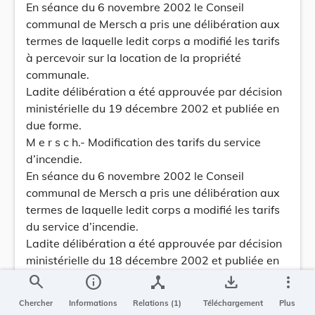
En séance du 6 novembre 2002 le Conseil
communal de Mersch a pris une délibération aux
termes de laquelle ledit corps a modifié les tarifs
à percevoir sur la location de la propriété
communale.
Ladite délibération a été approuvée par décision
ministérielle du 19 décembre 2002 et publiée en
due forme.
M e r s c h.- Modification des tarifs du service
d’incendie.
En séance du 6 novembre 2002 le Conseil
communal de Mersch a pris une délibération aux
termes de laquelle ledit corps a modifié les tarifs
du service d’incendie.
Ladite délibération a été approuvée par décision
ministérielle du 18 décembre 2002 et publiée en
due forme.
search
info
device_hub
save_alt
more_vert
N i e d e r a n v e n.- Règlement-taxe pour la mise
Chercher
Informations
Relations (1)
Téléchargement
Plus
à disposition de la salle communale « St Loretto »