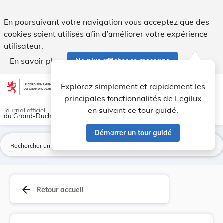
Modification du prix de vente des repas sur roues. - Legilux
En poursuivant votre navigation vous acceptez que des
cookies soient utilisés afin d’améliorer votre expérience
utilisateur.
En savoir plus
Ne plus afficher ce message
Aller au contenu
help
light_mode
dark_mode
account_circle
Explorez simplement et rapidement les
Aide
principales fonctionnalités de Legilux
en suivant ce tour guidé.
Journal officiel
du Grand-Duché de Luxembourg
Démarrer un tour guidé
La
arrow_back
Retour accueil