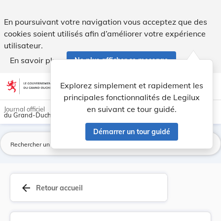
Abolition du règlement-taxe concernant la parti... - Legilux
En poursuivant votre navigation vous acceptez que des
cookies soient utilisés afin d’améliorer votre expérience
utilisateur.
En savoir plus
Ne plus afficher ce message
Aller au contenu
help
light_mode
dark_mode
account_circle
Explorez simplement et rapidement les
Aide
principales fonctionnalités de Legilux
en suivant ce tour guidé.
Journal officiel
du Grand-Duché de Luxembourg
Démarrer un tour guidé
La
arrow_back
Retour accueil