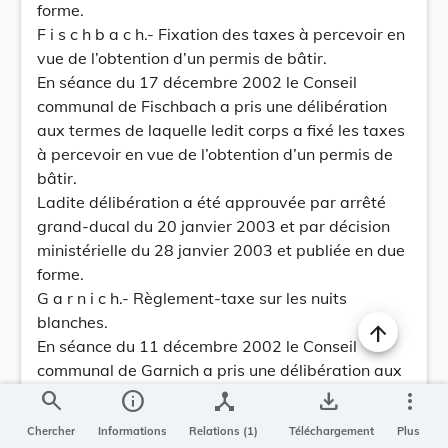
forme.
F i s c h b a c h.- Fixation des taxes à percevoir en
vue de l’obtention d’un permis de bâtir.
En séance du 17 décembre 2002 le Conseil
communal de Fischbach a pris une délibération
aux termes de laquelle ledit corps a fixé les taxes
à percevoir en vue de l’obtention d’un permis de
bâtir.
Ladite délibération a été approuvée par arrêté
grand-ducal du 20 janvier 2003 et par décision
ministérielle du 28 janvier 2003 et publiée en due
forme.
G a r n i c h.- Règlement-taxe sur les nuits
blanches.
En séance du 11 décembre 2002 le Conseil
communal de Garnich a pris une délibération aux
termes de laquelle ledit corps a modifié l’article 7
search
info
device_hub
save_alt
more_vert
du règlement-taxe sur les nuits blanches.
Chercher
Informations
Relations (1)
Téléchargement
Plus
Ladite délibération a été approuvée par arrêté