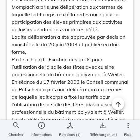
Mompach a pris une délibération aux termes de
laquelle ledit corps a fixé la redevance pour la
participation des élèves primaires aux activités
de loisirs pendant les vacances d’été.
Ladite délibération a été approuvée par décision
ministérielle du 20 juin 2003 et publiée en due
forme.
P u t s c h e i d.- Fixation des tarifs pour
l’utilisation de la salle des fêtes avec cuisine
professionnelle du bâtiment polyvalent à Weiler.
En séance du 17 février 2003 le Conseil communal
de Putscheid a pris une délibération aux termes
de laquelle ledit corps a fixé les tarifs pour
l’utilisation de la salle des fêtes avec cuisine
professionnelle du bâtiment polyvalent à Weiler.
Ladite délibération a été approuvée par décision
search
info
device_hub
save_alt
more_vert
ministérielle du 22 mai 2003 et publiée en due
forme.
Chercher
Informations
Relations (1)
Téléchargement
Plus