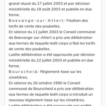
grand-ducal du 27 juillet 2003 et par décision
ministérielle du 18 août 2003 et publiée en due
forme.
B o e v a n g e - s u r - A t t e r t.- Fixation des
tarifs de vente des poubelles.
En séance du 11 juillet 2003 le Conseil communal
de Boevange-sur-Attert a pris une délibération
aux termes de laquelle ledit corps a fixé les tarifs
de vente des poubelles.
Ladite délibération a été approuvée par décision
ministérielle du 22 juillet 2003 et publiée en due
forme.
B o u r s c h e i d.- Règlement-taxe sur les
cimetières.
En séance du 26 octobre 1990 le Conseil
communal de Bourscheid a pris une délibération
aux termes de laquelle ledit corps a introduit un
nouveau règlement-taxe sur les cimetières.
Ladite délibération a été approuvée par arrêté