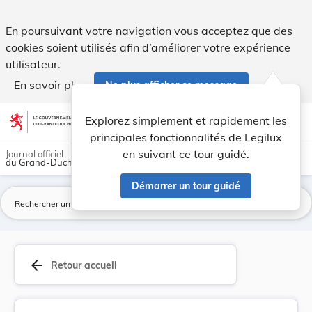
Fixation des droits d'inscription aux cours d'e... - Legilux
En poursuivant votre navigation vous acceptez que des
cookies soient utilisés afin d’améliorer votre expérience
utilisateur.
En savoir plus
Ne plus afficher ce message
Aller au contenu
help
light_mode
dark_mode
account_circle
Explorez simplement et rapidement les
Aide
principales fonctionnalités de Legilux
en suivant ce tour guidé.
Journal officiel
du Grand-Duché de Luxembourg
Démarrer un tour guidé
La
arrow_back
Retour accueil