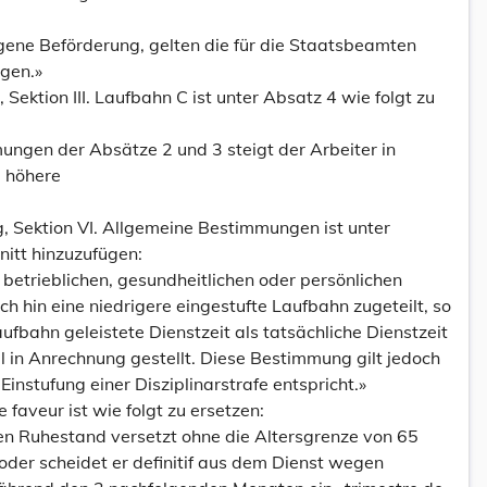
ogene Beförderung, gelten die für die Staatsbeamten
gen.»
, Sektion III. Laufbahn C ist unter Absatz 4 wie folgt zu
ngen der Absätze 2 und 3 steigt der Arbeiter in
e höhere
ng, Sektion VI. Allgemeine Bestimmungen ist unter
nitt hinzuzufügen:
betrieblichen, gesundheitlichen oder persönlichen
 hin eine niedrigere eingestufte Laufbahn zugeteilt, so
aufbahn geleistete Dienstzeit als tatsächliche Dienstzeit
l in Anrechnung gestellt. Diese Bestimmung gilt jedoch
Einstufung einer Disziplinarstrafe entspricht.»
e faveur ist wie folgt zu ersetzen:
den Ruhestand versetzt ohne die Altersgrenze von 65
 oder scheidet er definitif aus dem Dienst wegen