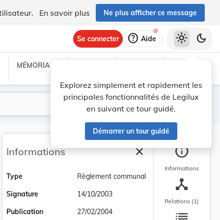
ilisateur.
En savoir plus
Ne plus afficher ce message
help
light_mode
dark_mode
Se connecter
Aide
MÉMORIAL C
TRAITÉS
PROJETS
TEXTES UE
Explorez simplement et rapidement les
principales fonctionnalités de Legilux
Lancer la recherche
Filtres
en suivant ce tour guidé.
Démarrer un tour guidé
info
close
Informations
Fermer la barre latéra
Informations
Type
Règlement communal
device_hub
Signature
14/10/2003
Relations (1)
list
Publication
27/02/2004