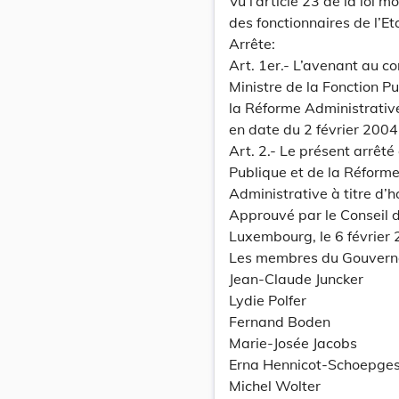
Vu l’article 23 de la loi 
des fonctionnaires de l’Et
Arrête:
Art. 1er.- L’avenant au con
Ministre de la Fonction Pu
la Réforme Administrative 
en date du 2 février 2004
Art. 2.- Le présent arrêt
Publique et de la Réform
Administrative à titre d’
Approuvé par le Conseil 
Luxembourg, le 6 février 
Les membres du Gouvern
Jean-Claude Juncker
Lydie Polfer
Fernand Boden
Marie-Josée Jacobs
Erna Hennicot-Schoepge
Michel Wolter