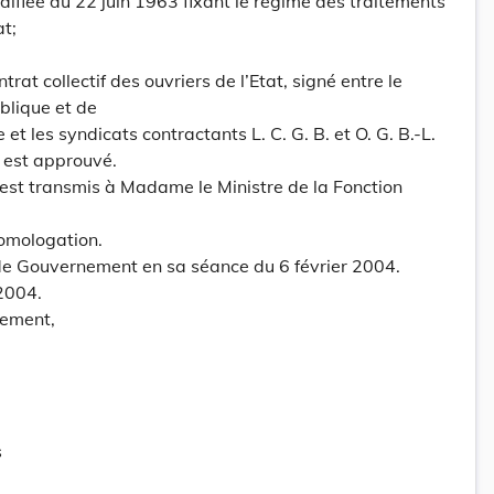
modifiée du 22 juin 1963 fixant le régime des traitements
at;
trat collectif des ouvriers de l’Etat, signé entre le
blique et de
et les syndicats contractants L. C. G. B. et O. G. B.-L.
 est approuvé.
é est transmis à Madame le Ministre de la Fonction
e
homologation.
de Gouvernement en sa séance du 6 février 2004.
2004.
ement,
s