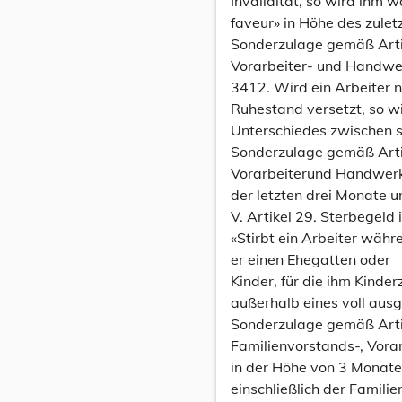
Invalidität, so wird ihm
faveur» in Höhe des zulet
Sonderzulage gemäß Artik
Vorarbeiter- und Handwer
3412. Wird ein Arbeiter n
Ruhestand versetzt, so wi
Unterschiedes zwischen s
Sonderzulage gemäß Artik
Vorarbeiterund Handwerke
der letzten drei Monate u
V. Artikel 29. Sterbegeld i
«Stirbt ein Arbeiter währ
er einen Ehegatten oder
Kinder, für die ihm Kinde
außerhalb eines voll ausg
Sonderzulage gemäß Arti
Familienvorstands-, Vora
in der Höhe von 3 Monate
einschließlich der Famili