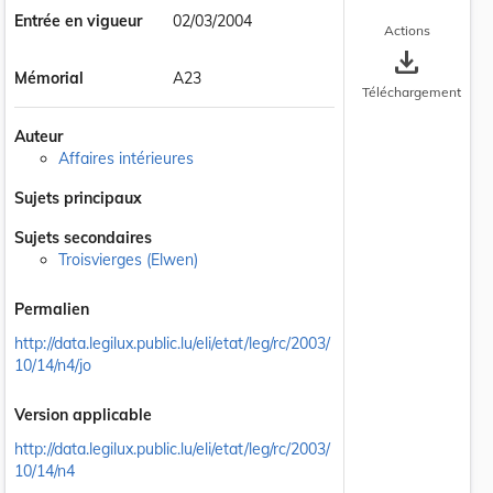
Entrée en vigueur
02/03/2004
Actions
save_alt
Mémorial
A23
Téléchargement
Auteur
Affaires intérieures
Sujets principaux
Sujets secondaires
Troisvierges (Elwen)
Permalien
http://data.legilux.public.lu/eli/etat/leg/rc/2003/
10/14/n4/jo
Version applicable
http://data.legilux.public.lu/eli/etat/leg/rc/2003/
10/14/n4