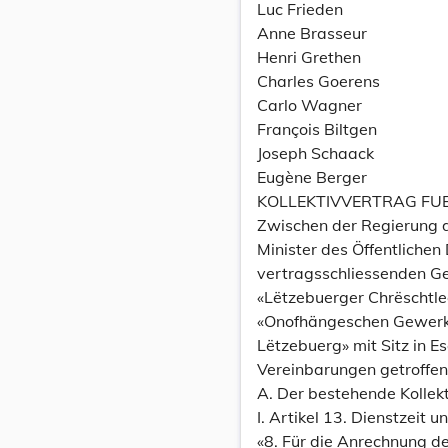
Luc Frieden
Anne Brasseur
Henri Grethen
Charles Goerens
Carlo Wagner
François Biltgen
Joseph Schaack
Eugène Berger
KOLLEKTIVVERTRAG FU
Zwischen der Regierung 
Minister des Öffentlichen
vertragsschliessenden Ge
«Lëtzebuerger Chrëschtle
«Onofhängeschen Gewerk
Lëtzebuerg» mit Sitz in E
Vereinbarungen getroffen
A. Der bestehende Kolle
I. Artikel 13. Dienstzeit 
«8. Für die Anrechnung de