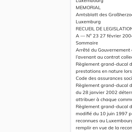
Luxembourg
MEMORIAL
Amtsblatt des Großherz
Luxemburg
RECUEIL DE LEGISLATIO
A –– N° 23 27 février 200
Sommaire
Arrêté du Gouvernement e
l’avenant au contrat colle
Règlement grand-ducal du
prestations en nature lors
Code des assurances soc
Règlement grand-ducal du
du 28 janvier 2002 déter
attribuer à chaque commu
Règlement grand-ducal du
modifié du 10 juin 1997 po
reconnues au Luxembourg 
remplir en vue de la reco