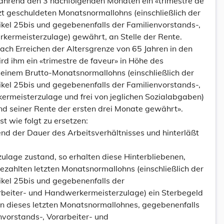
 während den 3 nachfolgenden Monaten ein «trimestre de
zt geschuldeten Monatsnormallohns (einschließlich der
el 25bis und gegebenenfalls der Familienvorstands-,
kermeisterzulage) gewährt, an Stelle der Rente.
ach Erreichen der Altersgrenze von 65 Jahren in den
rd ihm ein «trimestre de faveur» in Höhe des
einem Brutto-Monatsnormallohns (einschließlich der
el 25bis und gegebenenfalls der Familienvorstands-,
rmeisterzulage und frei von jeglichen Sozialabgaben)
nd seiner Rente der ersten drei Monate gewährt».
st wie folgt zu ersetzen:
end der Dauer des Arbeitsverhältnisses und hinterläßt
rzulage zustand, so erhalten diese Hinterbliebenen,
ezahlten letzten Monatsnormallohns (einschließlich der
kel 25bis und gegebenenfalls der
rbeiter- und Handwerkermeisterzulage) ein Sterbegeld
n dieses letzten Monatsnormallohnes, gegebenenfalls
envorstands-, Vorarbeiter- und