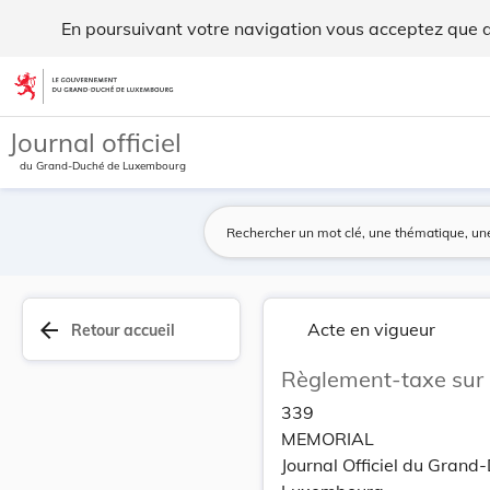
Règlement-taxe sur la chancellerie. - Legilux
En poursuivant votre navigation vous acceptez que des
Aller au contenu
Journal officiel
du Grand-Duché de Luxembourg
arrow_back
Acte en vigueur
Retour accueil
Règlement-taxe sur l
339
MEMORIAL
Journal Officiel du Grand