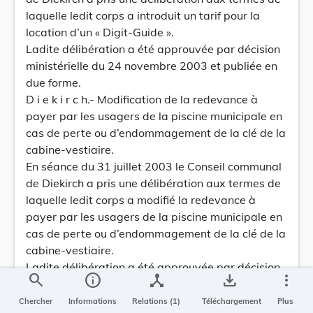
laquelle ledit corps a introduit un tarif pour la
location d’un « Digit-Guide ».
Ladite délibération a été approuvée par décision
ministérielle du 24 novembre 2003 et publiée en
due forme.
D i e k i r c h.- Modification de la redevance à
payer par les usagers de la piscine municipale en
cas de perte ou d’endommagement de la clé de la
cabine-vestiaire.
En séance du 31 juillet 2003 le Conseil communal
de Diekirch a pris une délibération aux termes de
laquelle ledit corps a modifié la redevance à
payer par les usagers de la piscine municipale en
cas de perte ou d’endommagement de la clé de la
cabine-vestiaire.
Ladite délibération a été approuvée par décision
search
info
device_hub
save_alt
more_vert
ministérielle du 24 novembre 2003 et publiée en
due forme.
Chercher
Informations
Relations (1)
Téléchargement
Plus