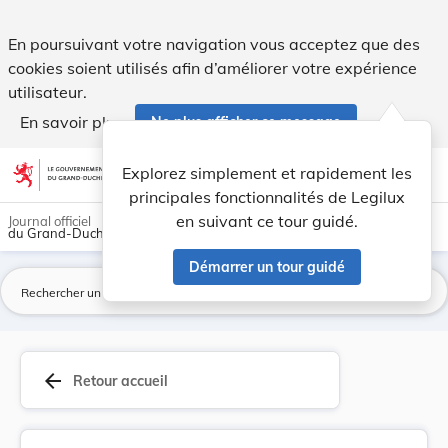
Fixation du prix du catalogue et de la commissi... - Legilux
En poursuivant votre navigation vous acceptez que des
cookies soient utilisés afin d’améliorer votre expérience
utilisateur.
En savoir plus
Ne plus afficher ce message
Aller au contenu
help
light_mode
dark_mode
account_circle
Explorez simplement et rapidement les
Aide
principales fonctionnalités de Legilux
en suivant ce tour guidé.
Journal officiel
du Grand-Duché de Luxembourg
Démarrer un tour guidé
La
arrow_back
Retour accueil