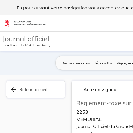
Règlement-taxe sur le raccordement à la conduit... - Legilux
En poursuivant votre navigation vous acceptez que des
Aller au contenu
Journal officiel
du Grand-Duché de Luxembourg
arrow_back
Acte en vigueur
Retour accueil
Règlement-taxe sur l
2253
MEMORIAL
Journal Officiel du Grand