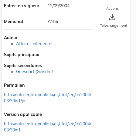
Entrée en vigueur
12/09/2004
Actions
save_alt
Mémorial
A156
Téléchargement
Auteur
Affaires intérieures
Sujets principaux
Sujets secondaires
Goesdorf (Géisdrëf)
Permalien
http://data.legilux.public.lu/eli/etat/leg/rc/2004/
03/30/n1/jo
Version applicable
http://data.legilux.public.lu/eli/etat/leg/rc/2004/
03/30/n1