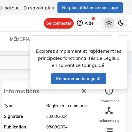
ilisateur.
En savoir plus
Ne plus afficher ce message
help
light_mode
dark_mode
Se connecter
Aide
MÉMORIAL C
TRAITÉS
PROJETS
TEXTES UE
Explorez simplement et rapidement les
principales fonctionnalités de Legilux
Lancer la recherche
Filtres
en suivant ce tour guidé.
Démarrer un tour guidé
info
close
Informations
Fermer la barre latéra
Informations
Type
Règlement communal
device_hub
Signature
30/03/2004
Relations (1)
list
Publication
08/09/2004