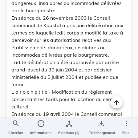
dangereux, insalubres ou incommodes délivrées
par le bourgmestre.
En séance du 26 novembre 2003 le Conseil
communal de Kopstal a pris une délibération aux
termes de laquelle ledit corps a modifié la taxe à
percevoir sur les autorisations relatives aux
établissements dangereux, insalubres ou
incommodes délivrées par le bourgmestre.
Ladite délibération a été approuvée par arrêté
grand-ducal du 30 juin 2004 et par décision
ministérielle du 5 juillet 2004 et publiée en due
forme.
L a r o c h e t t e.- Modification du règlement
concernant les tarifs pour la location du centre
culturel.
En séance du 19 avril 2004 le Conseil communal
de Larochette a pris une délibération aux termes
search
info
device_hub
save_alt
more_vert
de laquelle ledit corps a modifié le règlement
Chercher
Informations
Relations (1)
Téléchargement
Plus
concernant les tarifs pour la location du centre