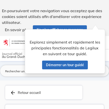
Modification des redevances à percevoir sur l'u... - Legilux
En poursuivant votre navigation vous acceptez que des
cookies soient utilisés afin d’améliorer votre expérience
utilisateur.
En savoir plus
Ne plus afficher ce message
Aller au contenu
help
light_mode
dark_mode
account_circle
Explorez simplement et rapidement les
Aide
principales fonctionnalités de Legilux
en suivant ce tour guidé.
Journal officiel
du Grand-Duché de Luxembourg
Démarrer un tour guidé
La
arrow_back
Retour accueil