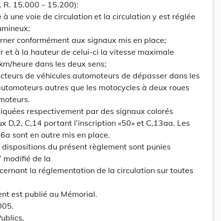
. R. 15.000 – 15.200):
 à une voie de circulation et la circulation y est réglée
umineux;
ourner conformément aux signaux mis en place;
r et à la hauteur de celui-ci la vitesse maximale
0km/heure dans les deux sens;
nducteurs de véhicules automoteurs de dépasser dans les
automoteurs autres que les motocycles à deux roues
omoteurs.
diquées respectivement par des signaux colorés
x D,2, C,14 portant l’inscription «50» et C,13aa. Les
6a sont en outre mis en place.
ux dispositions du présent règlement sont punies
7 modifié de la
cernant la réglementation de la circulation sur toutes
ent est publié au Mémorial.
005.
ublics,