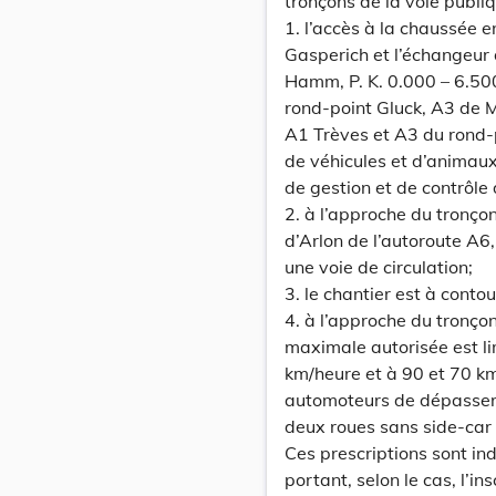
tronçons de la voie publi
1. l’accès à la chaussée e
Gasperich et l’échangeur
Hamm, P. K. 0.000 – 6.500
rond-point Gluck, A3 de 
A1 Trèves et A3 du rond-p
de véhicules et d’animaux
de gestion et de contrôle 
2. à l’approche du tronço
d’Arlon de l’autoroute A6,
une voie de circulation;
3. le chantier est à cont
4. à l’approche du tronço
maximale autorisée est l
km/heure et à 90 et 70 km/
automoteurs de dépasser 
deux roues sans side-car 
Ces prescriptions sont in
portant, selon le cas, l’in