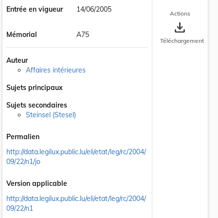
Entrée en vigueur
14/06/2005
Actions
save_alt
Mémorial
A75
Téléchargement
Auteur
Affaires intérieures
Sujets principaux
Sujets secondaires
Steinsel (Stesel)
Permalien
http://data.legilux.public.lu/eli/etat/leg/rc/2004/
09/22/n1/jo
Version applicable
http://data.legilux.public.lu/eli/etat/leg/rc/2004/
09/22/n1