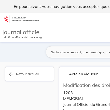
Modification des droits d'inscription au cours ... - Legilux
En poursuivant votre navigation vous acceptez que des
Aller au contenu
Journal officiel
du Grand-Duché de Luxembourg
arrow_back
Acte en vigueur
Retour accueil
Modification des dro
1203
MEMORIAL
Journal Officiel du Grand