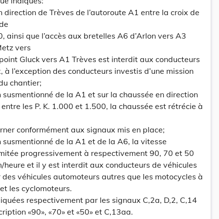
que indiqués:
n direction de Trèves de l’autoroute A1 entre la croix de
 de
, ainsi que l’accès aux bretelles A6 d’Arlon vers A3
Metz vers
oint Gluck vers A1 Trèves est interdit aux conducteurs
, à l’exception des conducteurs investis d’une mission
du chantier;
n susmentionné de la A1 et sur la chaussée en direction
 entre les P. K. 1.000 et 1.500, la chaussée est rétrécie à
ourner conformément aux signaux mis en place;
n susmentionné de la A1 et de la A6, la vitesse
imitée progressivement à respectivement 90, 70 et 50
heure et il y est interdit aux conducteurs de véhicules
des véhicules automoteurs autres que les motocycles à
et les cyclomoteurs.
diquées respectivement par les signaux C,2a, D,2, C,14
scription «90», «70» et «50» et C,13aa.