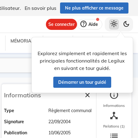
ilisateur.
En savoir plus
Ne plus afficher ce message
help
light_mode
dark_mode
Se connecter
Aide
MÉMORIAL C
TRAITÉS
PROJETS
TEXTES UE
Explorez simplement et rapidement les
principales fonctionnalités de Legilux
Lancer la recherche
Filtres
en suivant ce tour guidé.
Démarrer un tour guidé
info
close
Informations
Fermer la barre latéra
Informations
Type
Règlement communal
device_hub
Signature
22/09/2004
Relations (1)
list
Publication
10/06/2005