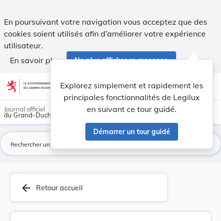
Introduction d'un droit d'inscription pour les ... - Legilux
En poursuivant votre navigation vous acceptez que des
cookies soient utilisés afin d’améliorer votre expérience
utilisateur.
En savoir plus
Ne plus afficher ce message
Aller au contenu
help
light_mode
dark_mode
account_circle
Explorez simplement et rapidement les
Aide
principales fonctionnalités de Legilux
en suivant ce tour guidé.
Journal officiel
du Grand-Duché de Luxembourg
Démarrer un tour guidé
La
arrow_back
Retour accueil