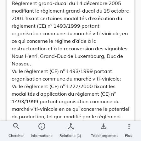
Règlement grand-ducal du 14 décembre 2005
modifiant le règlement grand-ducal du 18 octobre
2001 fixant certaines modalités d’exécution du
règlement (CE) n° 1493/1999 portant
organisation commune du marché viti-vinicole, en
ce qui concerne le régime d’aide à la
restructuration et à la reconversion des vignobles.
Nous Henri, Grand-Duc de Luxembourg, Duc de
Nassau,
Vu le règlement (CE) n° 1493/1999 portant
organisation commune du marché viti-vinicole;
Vu le règlement (CE) n° 1227/2000 fixant les
modalités d’application du règlement (CE) n°
1493/1999 portant organisation commune du
marché viti-vinicole en ce qui concerne le potentiel
de production, tel que modifié par le règlement
(CE) n° 1342/2002;
search
info
device_hub
save_alt
more_vert
Vu la loi du 24 juillet 2001 concernant le soutien
Chercher
Informations
Relations (1)
Téléchargement
Plus
au développement rural et notamment son article