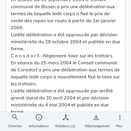
communal de Bissen a pris une délibération aux
termes de laquelle ledit corps a fixé le prix de
vente des repas sur roues à partir du 1er janvier
2005.
Ladite délibération a été approuvée par décision
ministérielle du 28 octobre 2004 et publiée en due
forme.
C o n s d o r f.- Règlement-taxe sur les trottoirs.
En séance du 25 mars 2004 le Conseil communal
de Consdorf a pris une délibération aux termes de
laquelle ledit corps a nouvellement fixé la taxe sur
les trottoirs.
Ladite délibération a été approuvée par arrêté
grand-ducal du 30 avril 2004 et par décision
ministérielle du 4 mai 2004 et publiée en due
forme.
search
info
device_hub
save_alt
more_vert
C o n s d o r f.- Règlement-taxe sur les résidences
secondaires.
Chercher
Informations
Relations (1)
Téléchargement
Plus