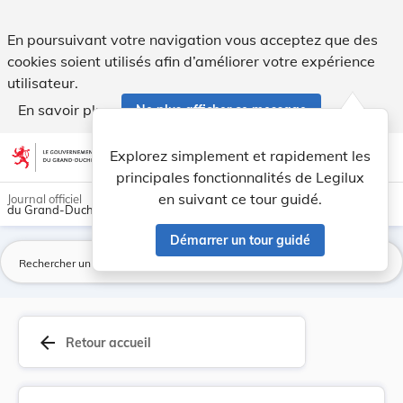
Introduction d'une taxe pour la délivrance d'un... - Legilux
En poursuivant votre navigation vous acceptez que des
cookies soient utilisés afin d’améliorer votre expérience
utilisateur.
En savoir plus
Ne plus afficher ce message
Aller au contenu
help
light_mode
dark_mode
account_circle
Explorez simplement et rapidement les
Aide
principales fonctionnalités de Legilux
en suivant ce tour guidé.
Journal officiel
du Grand-Duché de Luxembourg
Démarrer un tour guidé
La
arrow_back
Retour accueil