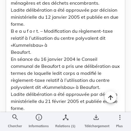
ménagères et des déchets encombrants.
Ladite délibération a été approuvée par décision
ministérielle du 12 janvier 2005 et publiée en due
forme.
B e a u f o r t. – Modification du règlement-taxe
relatif à l’utilisation du centre polyvalent dit
«Kummelsbau» à
Beaufort.
En séance du 16 janvier 2004 le Conseil
communal de Beaufort a pris une délibération aux
termes de laquelle ledit corps a modifié le
règlement-taxe relatif à l’utilisation du centre
polyvalent dit «Kummelsbau» à Beaufort.
Ladite délibération a été approuvée par décision
ministérielle du 21 février 2005 et publiée en due
forme.
B e c h. – Règlement-taxe relatif à l’utilisation
search
info
device_hub
save_alt
more_vert
d’une salle dite «Gemeindesaal» à Bech.
Chercher
Informations
Relations (1)
Téléchargement
Plus
En séance du 23 février 2005 le Conseil communal