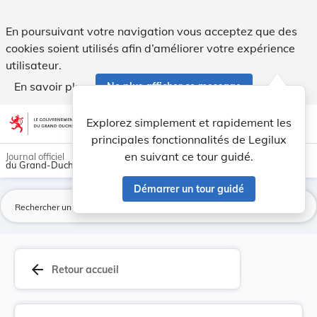
Modification des tarifs à percevoir sur l'enlèv... - Legilux
En poursuivant votre navigation vous acceptez que des
cookies soient utilisés afin d’améliorer votre expérience
utilisateur.
En savoir plus
Ne plus afficher ce message
Aller au contenu
help
light_mode
dark_mode
account_circle
Explorez simplement et rapidement les
Aide
principales fonctionnalités de Legilux
en suivant ce tour guidé.
Journal officiel
du Grand-Duché de Luxembourg
Démarrer un tour guidé
La
arrow_back
Retour accueil