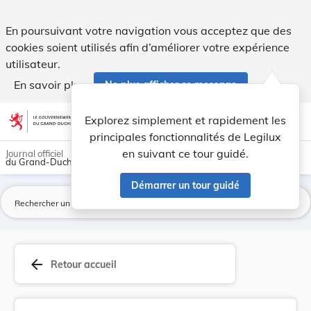
Règlement-taxe relatif à l'enlèvement des déche... - Legilux
En poursuivant votre navigation vous acceptez que des
cookies soient utilisés afin d’améliorer votre expérience
utilisateur.
En savoir plus
Ne plus afficher ce message
Aller au contenu
help
light_mode
dark_mode
account_circle
Explorez simplement et rapidement les
Aide
principales fonctionnalités de Legilux
en suivant ce tour guidé.
Journal officiel
du Grand-Duché de Luxembourg
Démarrer un tour guidé
La
arrow_back
Retour accueil