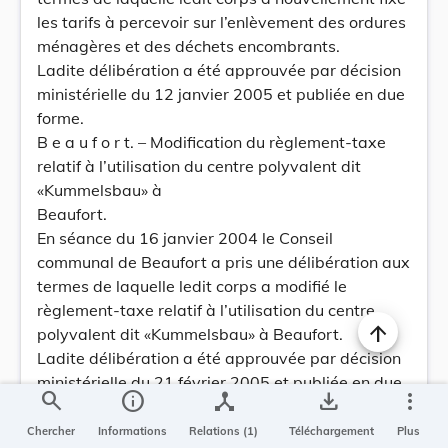
les tarifs à percevoir sur l’enlèvement des ordures
ménagères et des déchets encombrants.
Ladite délibération a été approuvée par décision
ministérielle du 12 janvier 2005 et publiée en due
forme.
B e a u f o r t. – Modification du règlement-taxe
relatif à l’utilisation du centre polyvalent dit
«Kummelsbau» à
Beaufort.
En séance du 16 janvier 2004 le Conseil
communal de Beaufort a pris une délibération aux
termes de laquelle ledit corps a modifié le
règlement-taxe relatif à l’utilisation du centre
polyvalent dit «Kummelsbau» à Beaufort.
Ladite délibération a été approuvée par décision
ministérielle du 21 février 2005 et publiée en due
search
info
device_hub
save_alt
more_vert
forme.
B e c h. – Règlement-taxe relatif à l’utilisation
Chercher
Informations
Relations (1)
Téléchargement
Plus