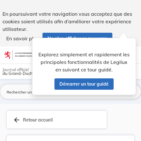
Fixation de la taxe d'inscription pour les cour... - Legilux
En poursuivant votre navigation vous acceptez que des
cookies soient utilisés afin d’améliorer votre expérience
utilisateur.
En savoir plus
Ne plus afficher ce message
Aller au contenu
help
light_mode
dark_mode
account_circle
Explorez simplement et rapidement les
Aide
principales fonctionnalités de Legilux
en suivant ce tour guidé.
Journal officiel
du Grand-Duché de Luxembourg
Démarrer un tour guidé
La
arrow_back
Retour accueil