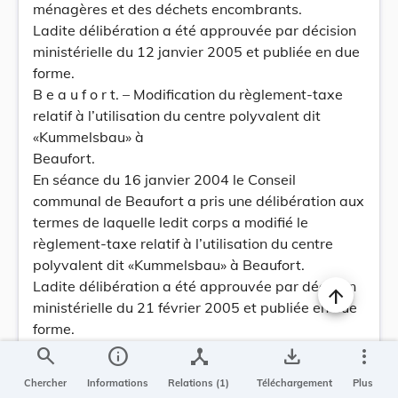
ménagères et des déchets encombrants.
Ladite délibération a été approuvée par décision
ministérielle du 12 janvier 2005 et publiée en due
forme.
B e a u f o r t. – Modification du règlement-taxe
relatif à l’utilisation du centre polyvalent dit
«Kummelsbau» à
Beaufort.
En séance du 16 janvier 2004 le Conseil
communal de Beaufort a pris une délibération aux
termes de laquelle ledit corps a modifié le
règlement-taxe relatif à l’utilisation du centre
polyvalent dit «Kummelsbau» à Beaufort.
Ladite délibération a été approuvée par décision
ministérielle du 21 février 2005 et publiée en due
forme.
B e c h. – Règlement-taxe relatif à l’utilisation
search
info
device_hub
save_alt
more_vert
d’une salle dite «Gemeindesaal» à Bech.
Chercher
Informations
Relations (1)
Téléchargement
Plus
En séance du 23 février 2005 le Conseil communal