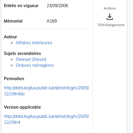
Entrée en vigueur
23/09/2006
Actions
save_alt
Mémorial
A169
Téléchargement
Auteur
Affaires intérieures
Sujets secondaires
Steinsel (Stesel)
Ordures ménagères
Permalien
http://data.legilux.public.lu/eli/etat/leg/rc/2005/
12/19/n4/jo
Version applicable
http://data.legilux.public.lu/eli/etat/leg/rc/2005/
12/19/n4