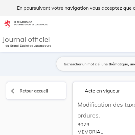
Modification des taxes et redevances sur l'enlè... - Legilux
En poursuivant votre navigation vous acceptez que des
Aller au contenu
Journal officiel
du Grand-Duché de Luxembourg
arrow_back
Acte en vigueur
Retour accueil
Modification des tax
ordures.
3079
MEMORIAL