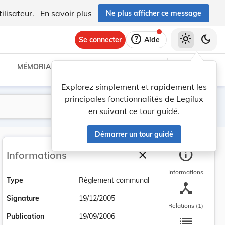
ilisateur.
En savoir plus
Ne plus afficher ce message
help
light_mode
dark_mode
Se connecter
Aide
MÉMORIAL C
TRAITÉS
PROJETS
TEXTES UE
Explorez simplement et rapidement les
principales fonctionnalités de Legilux
Lancer la recherche
Filtres
en suivant ce tour guidé.
Démarrer un tour guidé
info
close
Informations
Fermer la barre latéra
Informations
Type
Règlement communal
device_hub
Signature
19/12/2005
Relations (1)
list
Publication
19/09/2006