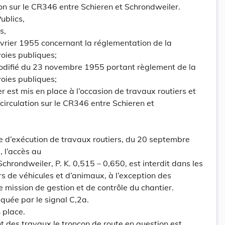
ion sur le CR346 entre Schieren et Schrondweiler.
ublics,
s,
février 1955 concernant la réglementation de la
voies publiques;
modifié du 23 novembre 1955 portant règlement de la
voies publiques;
r est mis en place à l’occasion de travaux routiers et
a circulation sur le CR346 entre Schieren et
e d’exécution de travaux routiers, du 20 septembre
 l’accès au
hrondweiler, P. K. 0,515 – 0,650, est interdit dans les
 de véhicules et d’animaux, à l’exception des
e mission de gestion et de contrôle du chantier.
iquée par le signal C,2a.
 place.
t des travaux le tronçon de route en question est