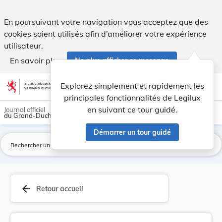
Modification des taxes et redevances à percevoi... - Legilux
En poursuivant votre navigation vous acceptez que des
cookies soient utilisés afin d’améliorer votre expérience
utilisateur.
En savoir plus
Ne plus afficher ce message
Aller au contenu
help
light_mode
dark_mode
account_circle
Explorez simplement et rapidement les
Aide
principales fonctionnalités de Legilux
en suivant ce tour guidé.
Journal officiel
du Grand-Duché de Luxembourg
Démarrer un tour guidé
La
arrow_back
Retour accueil