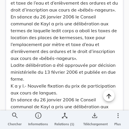
et taxe de l’eau et d’enlèvement des ordures et du
droit d’inscription aux cours de «bébés-nageurs».
En séance du 26 janvier 2006 le Conseil
communal de Kayl a pris une délibération aux
termes de laquelle ledit corps a aboli les taxes de
location des places de kermesses, taxe pour
l’emplacement par mètre et taxe d’eau et
d’enlèvement des ordures et le droit d’inscription
aux cours de «bébés-nageurs».
Ladite délibération a été approuvée par décision
ministérielle du 13 février 2006 et publiée en due
forme.
K a y l.- Nouvelle fixation du prix de participation
aux cours de langues.
En séance du 26 janvier 2006 le Conseil
communal de Kayl a pris une délibération aux
termes de laquelle ledit corps a nouvellement fixé
search
info
device_hub
save_alt
more_vert
le prix de participation aux cours de langues.
Chercher
Informations
Relations (1)
Téléchargement
Plus
Ladite délibération a été approuvée par décision