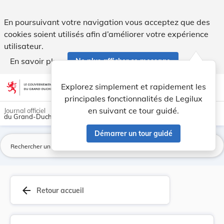
Modification du tarif de participation des pare... - Legilux
En poursuivant votre navigation vous acceptez que des
cookies soient utilisés afin d’améliorer votre expérience
utilisateur.
En savoir plus
Ne plus afficher ce message
Aller au contenu
help
light_mode
dark_mode
account_circle
Explorez simplement et rapidement les
Aide
principales fonctionnalités de Legilux
en suivant ce tour guidé.
Journal officiel
du Grand-Duché de Luxembourg
Démarrer un tour guidé
La
arrow_back
Retour accueil