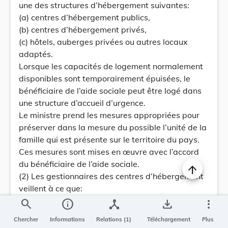
une des structures d’hébergement suivantes:
(a) centres d’hébergement publics,
(b) centres d’hébergement privés,
(c) hôtels, auberges privées ou autres locaux
adaptés.
Lorsque les capacités de logement normalement
disponibles sont temporairement épuisées, le
bénéficiaire de l’aide sociale peut être logé dans
une structure d’accueil d’urgence.
Le ministre prend les mesures appropriées pour
préserver dans la mesure du possible l’unité de la
famille qui est présente sur le territoire du pays.
Ces mesures sont mises en œuvre avec l’accord
du bénéficiaire de l’aide sociale.
(2) Les gestionnaires des centres d’hébergement
veillent à ce que:
a) lors de son séjour dans un centre
search
info
device_hub
save_alt
more_vert
d’hébergement, le bénéficiaire de l’aide sociale ait
Chercher
Informations
Relations (1)
Téléchargement
Plus
droit au respect de sa vie privée et familiale,