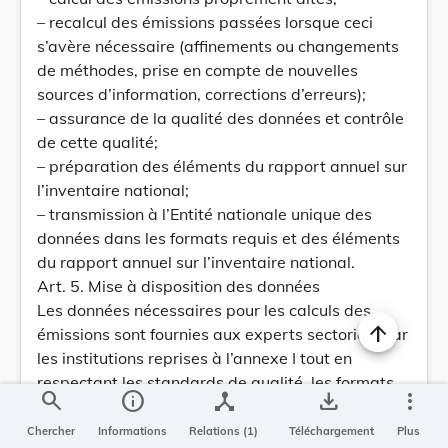
– recalcul des émissions passées lorsque ceci
s’avère nécessaire (affinements ou changements
de méthodes, prise en compte de nouvelles
sources d’information, corrections d’erreurs);
– assurance de la qualité des données et contrôle
de cette qualité;
– préparation des éléments du rapport annuel sur
l’inventaire national;
– transmission à l’Entité nationale unique des
données dans les formats requis et des éléments
du rapport annuel sur l’inventaire national.
Art. 5. Mise à disposition des données
Les données nécessaires pour les calculs des
émissions sont fournies aux experts sectoriels par
les institutions reprises à l’annexe I tout en
respectant les standards de qualité, les formats
search
info
device_hub
save_alt
more_vert
et les délais établis par l’Entité nationale unique.
Il s’agit notamment de données résultant de
Chercher
Informations
Relations (1)
Téléchargement
Plus