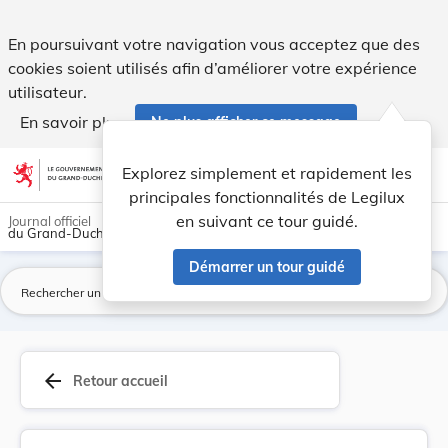
Modification des taxes et redevances à percevoi... - Legilux
En poursuivant votre navigation vous acceptez que des
cookies soient utilisés afin d’améliorer votre expérience
utilisateur.
En savoir plus
Ne plus afficher ce message
Aller au contenu
help
light_mode
dark_mode
account_circle
Explorez simplement et rapidement les
Aide
principales fonctionnalités de Legilux
en suivant ce tour guidé.
Journal officiel
du Grand-Duché de Luxembourg
Démarrer un tour guidé
La
arrow_back
Retour accueil