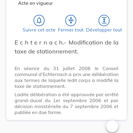
Acte en vigueur
notifications_none
compress
expand
Suivre cet acte
Fermer tout
Développer tout
E c h t e r n a c h.- Modification de la
taxe de stationnement.
En séance du 31 juillet 2006 le Conseil
communal d'Echternach a pris une délibération
aux termes de laquelle ledit corps a modifié la
taxe de stationnement.
Ladite délibération a été approuvée par arrêté
grand-ducal du 1er septembre 2006 et par
décision ministérielle du 7 septembre 2006 et
publiée en due forme.