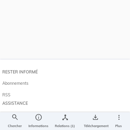
RESTER INFORMÉ
Abonnements
RSS
ASSISTANCE
Aide et à propos
search
info
device_hub
save_alt
more_vert
Projet Casemates
Chercher
Informations
Relations (1)
Téléchargement
Plus