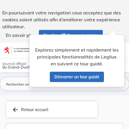
Modification de la taxe de stationnement. - Legilux
En poursuivant votre navigation vous acceptez que des
cookies soient utilisés afin d’améliorer votre expérience
utilisateur.
En savoir plus
Ne plus afficher ce message
Aller au contenu
help
light_mode
dark_mode
account_circle
Explorez simplement et rapidement les
Aide
principales fonctionnalités de Legilux
en suivant ce tour guidé.
Journal officiel
du Grand-Duché de Luxembourg
Démarrer un tour guidé
La
arrow_back
Retour accueil