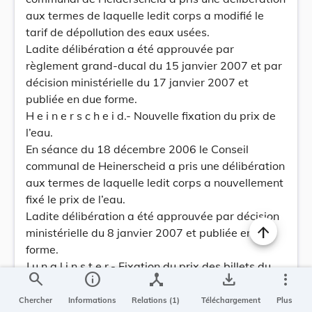
aux termes de laquelle ledit corps a modifié le
tarif de dépollution des eaux usées.
Ladite délibération a été approuvée par
règlement grand-ducal du 15 janvier 2007 et par
décision ministérielle du 17 janvier 2007 et
publiée en due forme.
H e i n e r s c h e i d.- Nouvelle fixation du prix de
l’eau.
En séance du 18 décembre 2006 le Conseil
communal de Heinerscheid a pris une délibération
aux termes de laquelle ledit corps a nouvellement
fixé le prix de l’eau.
Ladite délibération a été approuvée par décision
ministérielle du 8 janvier 2007 et publiée en due
forme.
J u n g l i n s t e r.- Fixation du prix des billets du
search
info
device_hub
save_alt
more_vert
service «Late Night Bus».
En séance du 23 décembre 2006 le Conseil
Chercher
Informations
Relations (1)
Téléchargement
Plus