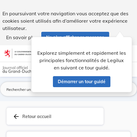
Fixation des taxes de concession d'un compartim... - Legilux
En poursuivant votre navigation vous acceptez que des
cookies soient utilisés afin d’améliorer votre expérience
utilisateur.
En savoir plus
Ne plus afficher ce message
Aller au contenu
help
light_mode
dark_mode
account_circle
Explorez simplement et rapidement les
Aide
principales fonctionnalités de Legilux
en suivant ce tour guidé.
Journal officiel
du Grand-Duché de Luxembourg
Démarrer un tour guidé
La
arrow_back
Retour accueil