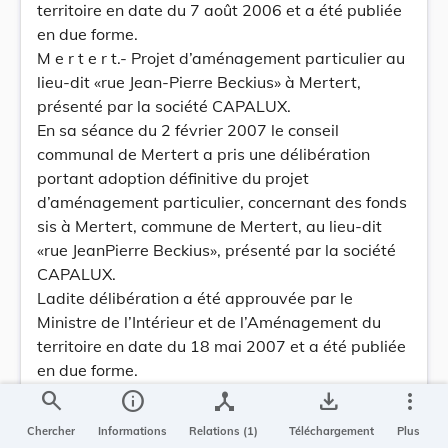
territoire en date du 7 août 2006 et a été publiée
en due forme.
M e r t e r t.- Projet d’aménagement particulier au
lieu-dit «rue Jean-Pierre Beckius» à Mertert,
présenté par la société CAPALUX.
En sa séance du 2 février 2007 le conseil
communal de Mertert a pris une délibération
portant adoption définitive du projet
d’aménagement particulier, concernant des fonds
sis à Mertert, commune de Mertert, au lieu-dit
«rue JeanPierre Beckius», présenté par la société
CAPALUX.
Ladite délibération a été approuvée par le
Ministre de l’Intérieur et de l’Aménagement du
territoire en date du 18 mai 2007 et a été publiée
en due forme.
M e r t z i g.- Projet d’aménagement particulier au
search
info
device_hub
save_alt
more_vert
lieu-dit «in den Steinkaulen» à Mertzig, présenté
Chercher
Informations
Relations (1)
Téléchargement
Plus
par les sociétés