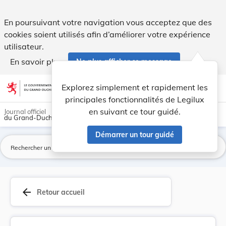
Projet d'aménagement particulier au lieu-dit «i... - Legilux
En poursuivant votre navigation vous acceptez que des
cookies soient utilisés afin d’améliorer votre expérience
utilisateur.
En savoir plus
Ne plus afficher ce message
Aller au contenu
help
light_mode
dark_mode
account_circle
Explorez simplement et rapidement les
Aide
principales fonctionnalités de Legilux
en suivant ce tour guidé.
Journal officiel
du Grand-Duché de Luxembourg
Démarrer un tour guidé
La
arrow_back
Retour accueil