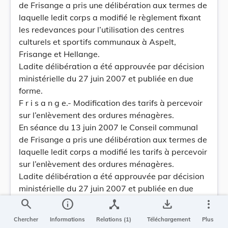
de Frisange a pris une délibération aux termes de
laquelle ledit corps a modifié le règlement fixant
les redevances pour l’utilisation des centres
culturels et sportifs communaux à Aspelt,
Frisange et Hellange.
Ladite délibération a été approuvée par décision
ministérielle du 27 juin 2007 et publiée en due
forme.
F r i s a n g e.- Modification des tarifs à percevoir
sur l’enlèvement des ordures ménagères.
En séance du 13 juin 2007 le Conseil communal
de Frisange a pris une délibération aux termes de
laquelle ledit corps a modifié les tarifs à percevoir
sur l’enlèvement des ordures ménagères.
Ladite délibération a été approuvée par décision
ministérielle du 27 juin 2007 et publiée en due
forme.
search
info
device_hub
save_alt
more_vert
J u n g l i n s t e r.- Modification des taxes et
Chercher
Informations
Relations (1)
Téléchargement
Plus
redevances à percevoir sur la canalisation et