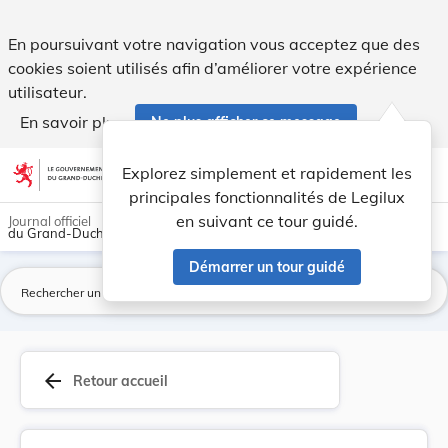
Nouvelle fixation des tarifs à percevoir sur l'... - Legilux
En poursuivant votre navigation vous acceptez que des
cookies soient utilisés afin d’améliorer votre expérience
utilisateur.
En savoir plus
Ne plus afficher ce message
Aller au contenu
help
light_mode
dark_mode
account_circle
Explorez simplement et rapidement les
Aide
principales fonctionnalités de Legilux
en suivant ce tour guidé.
Journal officiel
du Grand-Duché de Luxembourg
Démarrer un tour guidé
La
arrow_back
Retour accueil