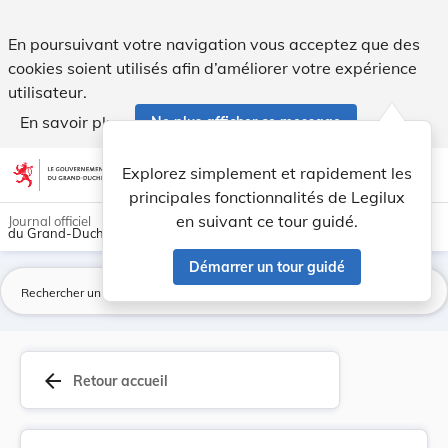
Modification du règlement-taxe sur l'utilisatio... - Legilux
En poursuivant votre navigation vous acceptez que des
cookies soient utilisés afin d’améliorer votre expérience
utilisateur.
En savoir plus
Ne plus afficher ce message
Aller au contenu
help
light_mode
dark_mode
account_circle
Explorez simplement et rapidement les
Aide
principales fonctionnalités de Legilux
en suivant ce tour guidé.
Journal officiel
du Grand-Duché de Luxembourg
Démarrer un tour guidé
La
arrow_back
Retour accueil