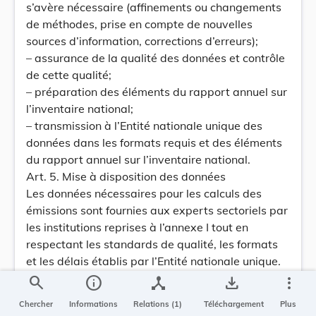
s’avère nécessaire (affinements ou changements
de méthodes, prise en compte de nouvelles
sources d’information, corrections d’erreurs);
– assurance de la qualité des données et contrôle
de cette qualité;
– préparation des éléments du rapport annuel sur
l’inventaire national;
– transmission à l’Entité nationale unique des
données dans les formats requis et des éléments
du rapport annuel sur l’inventaire national.
Art. 5. Mise à disposition des données
Les données nécessaires pour les calculs des
émissions sont fournies aux experts sectoriels par
les institutions reprises à l’annexe I tout en
respectant les standards de qualité, les formats
et les délais établis par l’Entité nationale unique.
Il s’agit notamment de données résultant de
search
info
device_hub
save_alt
more_vert
statistiques, d’inventaires ou d’autres sources de
Chercher
Informations
Relations (1)
Téléchargement
Plus
données établies par ces instances.