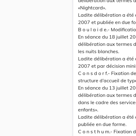
délibération aux termes de
«Nightcard».
Ladite délibération a été
2007 et publiée en due f
B o u I a i d e.- Modificat
En séance du 18 juillet 2
délibération aux termes de
les nuits blanches.
Ladite délibération a ét
2007 et par décision mini
C o n s d o r f.- Fixation
structure d’accueil de typ
En séance du 13 juillet 2
délibération aux termes de
dans le cadre des service
enfants».
Ladite délibération a été
publiée en due forme.
C o n s t h u m.- Fixation 