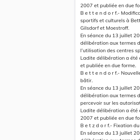
2007 et publiée en due f
B e t t e n d o r f.- Modif
sportifs et culturels à Bet
Gilsdorf et Moestroff.
En séance du 13 juillet 2
délibération aux termes d
l’utilisation des centres s
Ladite délibération a été
et publiée en due forme.
B e t t e n d o r f.- Nouve
bâtir.
En séance du 13 juillet 2
délibération aux termes de
percevoir sur les autorisa
Ladite délibération a été
2007 et publiée en due f
B e t z d o r f.- Fixation 
En séance du 13 juillet 2