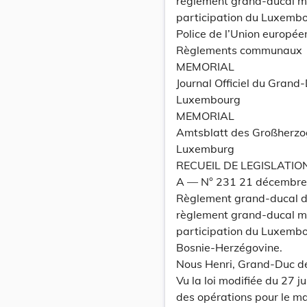
règlement grand-ducal m
participation du Luxembo
Police de l’Union europé
Règlements communaux
MEMORIAL
Journal Officiel du Grand
Luxembourg
MEMORIAL
Amtsblatt des Großherz
Luxemburg
RECUEIL DE LEGISLATIO
A –– N° 231 21 décembr
Règlement grand-ducal d
règlement grand-ducal m
participation du Luxembou
Bosnie-Herzégovine.
Nous Henri, Grand-Duc d
Vu la loi modifiée du 27 j
des opérations pour le ma