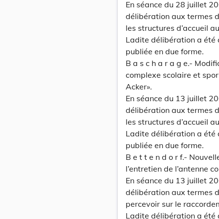
En séance du 28 juillet 
délibération aux termes d
les structures d’accueil a
Ladite délibération a été
publiée en due forme.
B a s c h a r a g e.- Modi
complexe scolaire et spor
Acker».
En séance du 13 juillet 
délibération aux termes d
les structures d’accueil a
Ladite délibération a été
publiée en due forme.
B e t t e n d o r f.- Nouve
l’entretien de l’antenne co
En séance du 13 juillet 2
délibération aux termes de
percevoir sur le raccordem
Ladite délibération a été