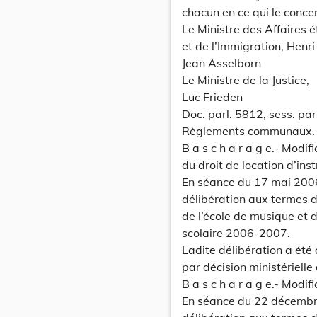
chacun en ce qui le conce
Le Ministre des Affaires
et de l’Immigration, Henri
Jean Asselborn
Le Ministre de la Justice,
Luc Frieden
Doc. parl. 5812, sess. pa
Règlements communaux.
B a s c h a r a g e.- Modif
du droit de location d’in
En séance du 17 mai 2006
délibération aux termes de
de l’école de musique et d
scolaire 2006-2007.
Ladite délibération a été
par décision ministérielle
B a s c h a r a g e.- Modi
En séance du 22 décembr