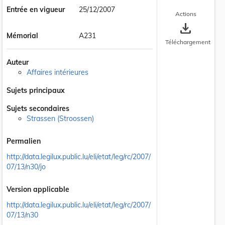
Entrée en vigueur
25/12/2007
Actions
save_alt
Mémorial
A231
Téléchargement
Auteur
Affaires intérieures
Sujets principaux
Sujets secondaires
Strassen (Stroossen)
Permalien
http://data.legilux.public.lu/eli/etat/leg/rc/2007/
07/13/n30/jo
Version applicable
http://data.legilux.public.lu/eli/etat/leg/rc/2007/
07/13/n30