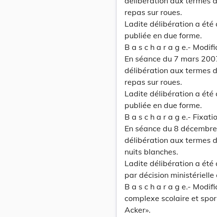
délibération aux termes de
repas sur roues.
Ladite délibération a été
publiée en due forme.
B a s c h a r a g e.- Modi
En séance du 7 mars 2007
délibération aux termes de
repas sur roues.
Ladite délibération a été
publiée en due forme.
B a s c h a r a g e.- Fixat
En séance du 8 décembre
délibération aux termes de
nuits blanches.
Ladite délibération a ét
par décision ministérielle
B a s c h a r a g e.- Modi
complexe scolaire et spor
Acker».