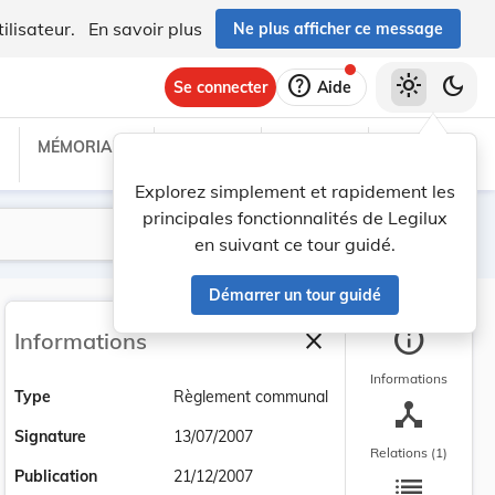
ilisateur.
En savoir plus
Ne plus afficher ce message
help
light_mode
dark_mode
Se connecter
Aide
MÉMORIAL C
TRAITÉS
PROJETS
TEXTES UE
Explorez simplement et rapidement les
principales fonctionnalités de Legilux
Lancer la recherche
Filtres
en suivant ce tour guidé.
Démarrer un tour guidé
info
close
Informations
Fermer la barre latéra
Informations
Type
Règlement communal
device_hub
Signature
13/07/2007
Relations (1)
list
Publication
21/12/2007