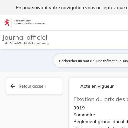
Fixation du prix des activités péri- et parasco... - Legilux
En poursuivant votre navigation vous acceptez que des
Aller au contenu
Journal officiel
du Grand-Duché de Luxembourg
arrow_back
Acte en vigueur
Retour accueil
Fixation du prix des 
3919
Sommaire
Règlement grand-ducal d