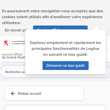
Fixation du tarif à percevoir sur l'évacuation ... - Legilux
En poursuivant votre navigation vous acceptez que des
cookies soient utilisés afin d’améliorer votre expérience
utilisateur.
En savoir plus
Ne plus afficher ce message
Aller au contenu
help
light_mode
dark_mode
account_circle
Explorez simplement et rapidement les
Aide
principales fonctionnalités de Legilux
en suivant ce tour guidé.
Journal officiel
du Grand-Duché de Luxembourg
Démarrer un tour guidé
La
arrow_back
Retour accueil