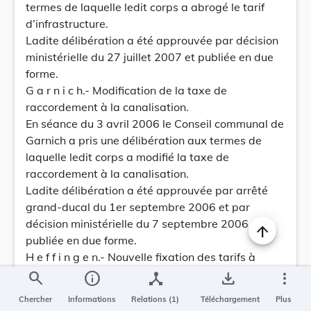
termes de laquelle ledit corps a abrogé le tarif
d’infrastructure.
Ladite délibération a été approuvée par décision
ministérielle du 27 juillet 2007 et publiée en due
forme.
G a r n i c h.- Modification de la taxe de
raccordement à la canalisation.
En séance du 3 avril 2006 le Conseil communal de
Garnich a pris une délibération aux termes de
laquelle ledit corps a modifié la taxe de
raccordement à la canalisation.
Ladite délibération a été approuvée par arrêté
grand-ducal du 1er septembre 2006 et par
décision ministérielle du 7 septembre 2006 et
publiée en due forme.
H e f f i n g e n.- Nouvelle fixation des tarifs à
percevoir sur l’enlèvement des ordures
search
info
device_hub
save_alt
more_vert
ménagères et des objets encombrants.
Chercher
Informations
Relations (1)
Téléchargement
Plus
En séance du 19 décembre 2005 le Conseil