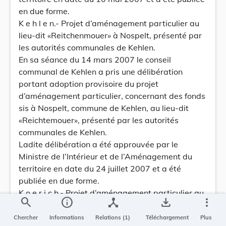
en due forme.
K e h l e n.- Projet d’aménagement particulier au
lieu-dit «Reitchenmouer» à Nospelt, présenté par
les autorités communales de Kehlen.
En sa séance du 14 mars 2007 le conseil
communal de Kehlen a pris une délibération
portant adoption provisoire du projet
d’aménagement particulier, concernant des fonds
sis à Nospelt, commune de Kehlen, au lieu-dit
«Reichtemouer», présenté par les autorités
communales de Kehlen.
Ladite délibération a été approuvée par le
Ministre de l’Intérieur et de l’Aménagement du
territoire en date du 24 juillet 2007 et a été
publiée en due forme.
K o e r i c h.- Projet d’aménagement particulier au
search
info
device_hub
save_alt
more_vert
lieu-dit «Windhof» à Windhof, présenté par les
autorités communales de Koerich.
Chercher
Informations
Relations (1)
Téléchargement
Plus