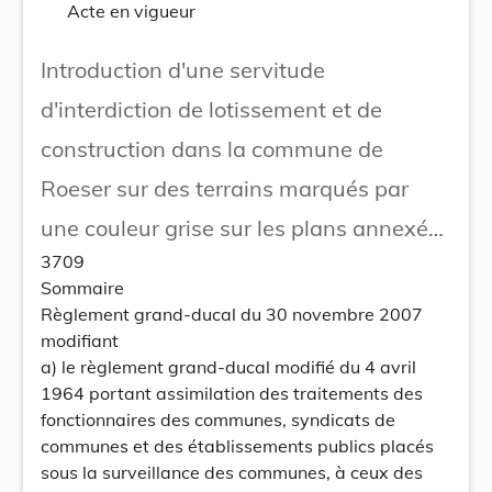
Acte en vigueur
Introduction d'une servitude
d'interdiction de lotissement et de
construction dans la commune de
Roeser sur des terrains marqués par
une couleur grise sur les plans annexés
3709
et datés du 13 juillet 2007 jointe à la
Sommaire
délibération du conseil communal de
Règlement grand-ducal du 30 novembre 2007
modifiant
Roeser.
a) le règlement grand-ducal modifié du 4 avril
1964 portant assimilation des traitements des
fonctionnaires des communes, syndicats de
communes et des établissements publics placés
sous la surveillance des communes, à ceux des