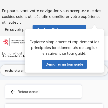
Introduction d'une servitude d'interdiction de ... - Legilux
En poursuivant votre navigation vous acceptez que des
cookies soient utilisés afin d’améliorer votre expérience
utilisateur.
En savoir plus
Ne plus afficher ce message
Aller au contenu
help
light_mode
dark_mode
account_circle
Explorez simplement et rapidement les
Aide
principales fonctionnalités de Legilux
en suivant ce tour guidé.
Journal officiel
du Grand-Duché de Luxembourg
Démarrer un tour guidé
La
arrow_back
Retour accueil