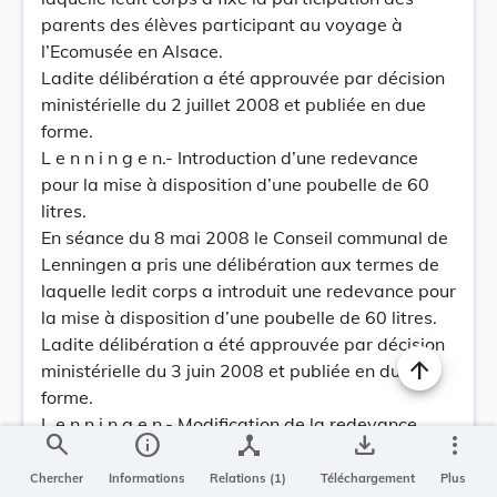
parents des élèves participant au voyage à
l’Ecomusée en Alsace.
Ladite délibération a été approuvée par décision
ministérielle du 2 juillet 2008 et publiée en due
forme.
L e n n i n g e n.- Introduction d’une redevance
pour la mise à disposition d’une poubelle de 60
litres.
En séance du 8 mai 2008 le Conseil communal de
Lenningen a pris une délibération aux termes de
laquelle ledit corps a introduit une redevance pour
la mise à disposition d’une poubelle de 60 litres.
Ladite délibération a été approuvée par décision
ministérielle du 3 juin 2008 et publiée en due
forme.
L e n n i n g e n.- Modification de la redevance
search
info
device_hub
save_alt
more_vert
annuelle à percevoir pour l’entretien du réseau de
télédistribution.
Chercher
Informations
Relations (1)
Téléchargement
Plus