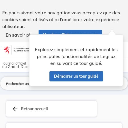
Introduction d'un règlement-taxe concernant les... - Legilux
En poursuivant votre navigation vous acceptez que des
cookies soient utilisés afin d’améliorer votre expérience
utilisateur.
En savoir plus
Ne plus afficher ce message
Aller au contenu
help
light_mode
dark_mode
account_circle
Explorez simplement et rapidement les
Aide
principales fonctionnalités de Legilux
en suivant ce tour guidé.
Journal officiel
du Grand-Duché de Luxembourg
Démarrer un tour guidé
La
arrow_back
Retour accueil