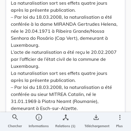
La naturalisation sort ses effets quatre jours
après la présente publication.
– Par loi du 18.03.2008, la naturalisation a été
conférée à la dame MIRANDA Gertrudes Helena,
née le 20.04.1971 à Ribeira Grande/Nossa
Senhora do Rosário (Cap Vert), demeurant à
Luxembourg.
L’acte de naturalisation a été reçu le 20.02.2007
par l’officier de l’état civil de la commune de
Luxembourg.
La naturalisation sort ses effets quatre jours
après la présente publication.
– Par loi du 18.03.2008, la naturalisation a été
conférée au sieur MITREA Catalin, né le
31.01.1969 à Piatra Neamt (Roumanie),
demeurant à Esch-sur-Alzette.
L’acte de naturalisation a été reçu le 18.02.2004
search
info
device_hub
save_alt
more_vert
par l’officier de l’état civil de la commune d’Esch-
Chercher
Informations
Relations (1)
Téléchargement
Plus
sur-Alzette.