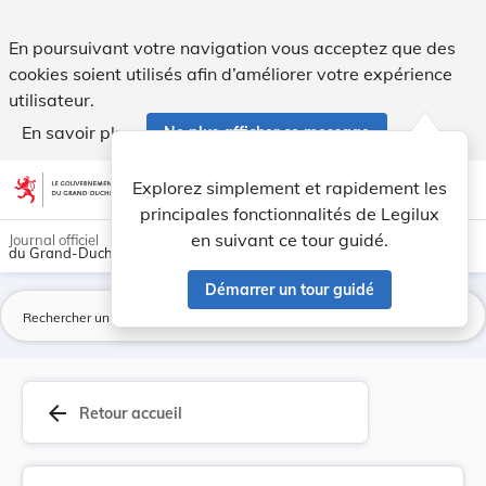
Fixation de la taxe de concession des colombaires. - Legilux
En poursuivant votre navigation vous acceptez que des
cookies soient utilisés afin d’améliorer votre expérience
utilisateur.
En savoir plus
Ne plus afficher ce message
Aller au contenu
help
light_mode
dark_mode
account_circle
Explorez simplement et rapidement les
Aide
principales fonctionnalités de Legilux
en suivant ce tour guidé.
Journal officiel
du Grand-Duché de Luxembourg
Démarrer un tour guidé
La
arrow_back
Retour accueil