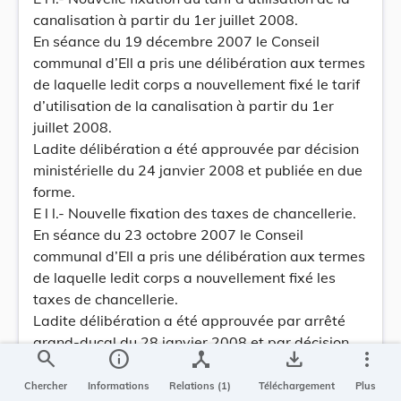
canalisation à partir du 1er juillet 2008.
En séance du 19 décembre 2007 le Conseil
communal d’Ell a pris une délibération aux termes
de laquelle ledit corps a nouvellement fixé le tarif
d’utilisation de la canalisation à partir du 1er
juillet 2008.
Ladite délibération a été approuvée par décision
ministérielle du 24 janvier 2008 et publiée en due
forme.
E l l.- Nouvelle fixation des taxes de chancellerie.
En séance du 23 octobre 2007 le Conseil
communal d’Ell a pris une délibération aux termes
de laquelle ledit corps a nouvellement fixé les
taxes de chancellerie.
Ladite délibération a été approuvée par arrêté
grand-ducal du 28 janvier 2008 et par décision
search
info
device_hub
save_alt
more_vert
ministérielle du 5 février 2008 et publiée en due
forme.
Chercher
Informations
Relations (1)
Téléchargement
Plus