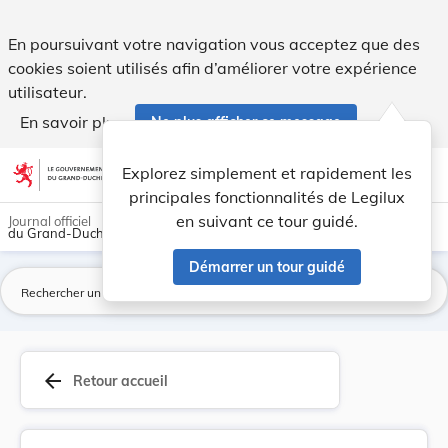
Modification du chapitre F-2 Eaux: consommation... - Legilu
En poursuivant votre navigation vous acceptez que des
cookies soient utilisés afin d’améliorer votre expérience
utilisateur.
En savoir plus
Ne plus afficher ce message
Aller au contenu
help
light_mode
dark_mode
account_circle
Explorez simplement et rapidement les
Aide
principales fonctionnalités de Legilux
en suivant ce tour guidé.
Journal officiel
du Grand-Duché de Luxembourg
Démarrer un tour guidé
La
arrow_back
Retour accueil