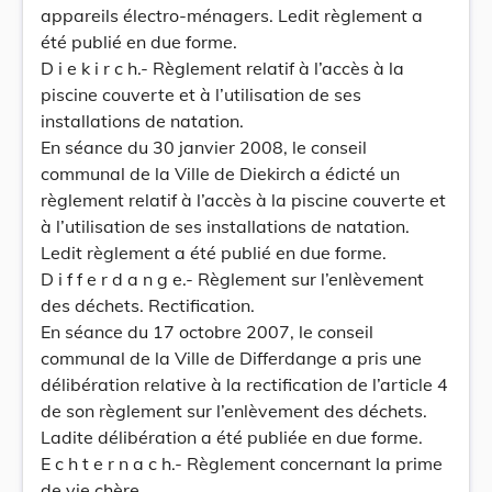
appareils électro-ménagers. Ledit règlement a
été publié en due forme.
D i e k i r c h.- Règlement relatif à l’accès à la
piscine couverte et à l’utilisation de ses
installations de natation.
En séance du 30 janvier 2008, le conseil
communal de la Ville de Diekirch a édicté un
règlement relatif à l’accès à la piscine couverte et
à l’utilisation de ses installations de natation.
Ledit règlement a été publié en due forme.
D i f f e r d a n g e.- Règlement sur l’enlèvement
des déchets. Rectification.
En séance du 17 octobre 2007, le conseil
communal de la Ville de Differdange a pris une
délibération relative à la rectification de l’article 4
de son règlement sur l’enlèvement des déchets.
Ladite délibération a été publiée en due forme.
E c h t e r n a c h.- Règlement concernant la prime
de vie chère.