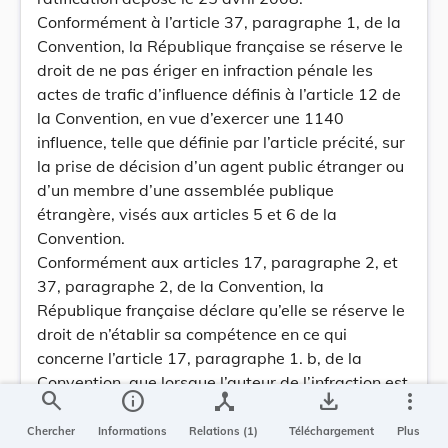
Conformément à l’article 37, paragraphe 1, de la
Convention, la République française se réserve le
droit de ne pas ériger en infraction pénale les
actes de trafic d’influence définis à l’article 12 de
la Convention, en vue d’exercer une 1140
influence, telle que définie par l’article précité, sur
la prise de décision d’un agent public étranger ou
d’un membre d’une assemblée publique
étrangère, visés aux articles 5 et 6 de la
Convention.
Conformément aux articles 17, paragraphe 2, et
37, paragraphe 2, de la Convention, la
République française déclare qu’elle se réserve le
droit de n’établir sa compétence en ce qui
concerne l’article 17, paragraphe 1. b, de la
Convention, que lorsque l’auteur de l’infraction est
search
info
device_hub
save_alt
more_vert
l’un de ses ressortissants et que les faits sont
punis par la législation du pays où ils ont été
Chercher
Informations
Relations (1)
Téléchargement
Plus