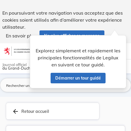
Arrêté grand-ducal du 23 mai 2008 autorisant l'... - Legilux
En poursuivant votre navigation vous acceptez que des
cookies soient utilisés afin d’améliorer votre expérience
utilisateur.
En savoir plus
Ne plus afficher ce message
Aller au contenu
help
light_mode
dark_mode
account_circle
Explorez simplement et rapidement les
Aide
principales fonctionnalités de Legilux
en suivant ce tour guidé.
Journal officiel
du Grand-Duché de Luxembourg
Démarrer un tour guidé
La
arrow_back
Retour accueil