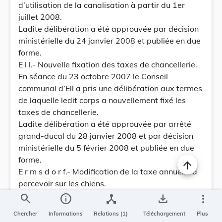
d’utilisation de la canalisation à partir du 1er
juillet 2008.
Ladite délibération a été approuvée par décision
ministérielle du 24 janvier 2008 et publiée en due
forme.
E l l.- Nouvelle fixation des taxes de chancellerie.
En séance du 23 octobre 2007 le Conseil
communal d’Ell a pris une délibération aux termes
de laquelle ledit corps a nouvellement fixé les
taxes de chancellerie.
Ladite délibération a été approuvée par arrêté
grand-ducal du 28 janvier 2008 et par décision
ministérielle du 5 février 2008 et publiée en due
forme.
E r m s d o r f.- Modification de la taxe annuelle à
percevoir sur les chiens.
En séance du 6 novembre 2007 le Conseil
search
info
device_hub
save_alt
more_vert
communal d’Ermsdorf a pris une délibération aux
Chercher
Informations
Relations (1)
Téléchargement
Plus
termes de laquelle ledit corps a modifié la taxe