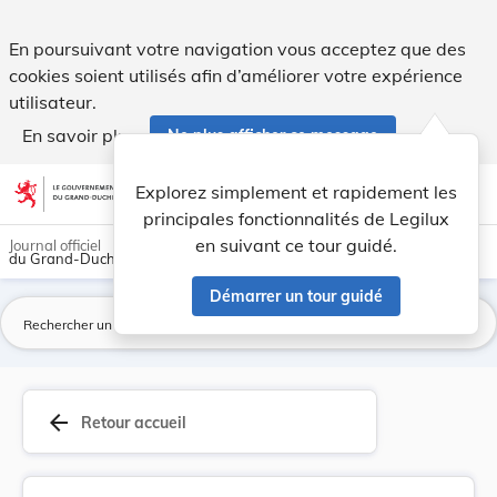
Modification du tarif annuel d'utilisation de l... - Legilux
En poursuivant votre navigation vous acceptez que des
cookies soient utilisés afin d’améliorer votre expérience
utilisateur.
En savoir plus
Ne plus afficher ce message
Aller au contenu
help
light_mode
dark_mode
account_circle
Explorez simplement et rapidement les
Aide
principales fonctionnalités de Legilux
en suivant ce tour guidé.
Journal officiel
du Grand-Duché de Luxembourg
Démarrer un tour guidé
La
arrow_back
Retour accueil