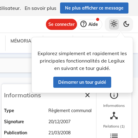
ilisateur.
En savoir plus
Ne plus afficher ce message
help
light_mode
dark_mode
Se connecter
Aide
MÉMORIAL C
TRAITÉS
PROJETS
TEXTES UE
Explorez simplement et rapidement les
principales fonctionnalités de Legilux
Lancer la recherche
Filtres
en suivant ce tour guidé.
Démarrer un tour guidé
info
close
Informations
Fermer la barre latéra
Informations
Type
Règlement communal
device_hub
Signature
20/12/2007
Relations (1)
list
Publication
21/03/2008