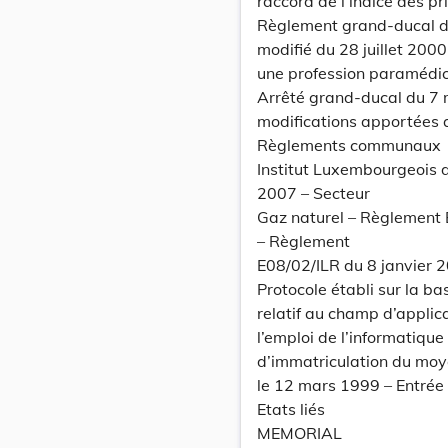
raccord de l’indice des p
Règlement grand-ducal d
modifié du 28 juillet 200
une profession paramédica
Arrêté grand-ducal du 7 
modifications apportées a
Règlements communaux
Institut Luxembourgeois 
2007 – Secteur
Gaz naturel – Règlement 
– Règlement
E08/02/ILR du 8 janvier 
Protocole établi sur la ba
relatif au champ d’applic
l’emploi de l’informatiqu
d’immatriculation du moye
le 12 mars 1999 – Entrée 
Etats liés
MEMORIAL