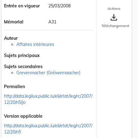
Entrée en vigueur
25/03/2008
Actions
save_alt
Mémorial
A31
Téléchargement
Auteur
Affaires intérieures
Sujets principaux
Sujets secondaires
Grevenmacher (Gréiwemaacher)
Permalien
http://data.legilux.public.lu/eli/etat/leg/rc/2007/
12/20/n5/jo
Version applicable
http://data.legilux.public.lu/eli/etat/leg/rc/2007/
12/20/n5