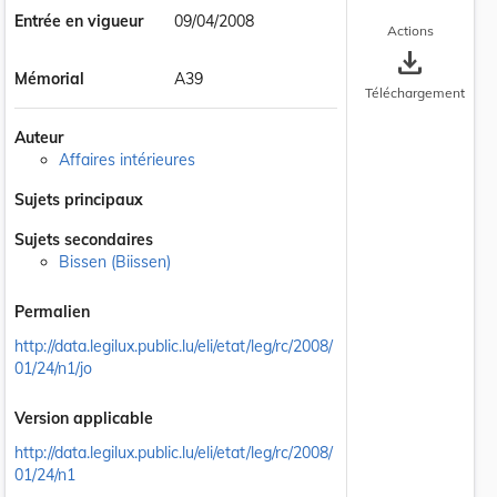
Entrée en vigueur
09/04/2008
Actions
save_alt
Mémorial
A39
Téléchargement
Auteur
Affaires intérieures
Sujets principaux
Sujets secondaires
Bissen (Biissen)
Permalien
http://data.legilux.public.lu/eli/etat/leg/rc/2008/
01/24/n1/jo
Version applicable
http://data.legilux.public.lu/eli/etat/leg/rc/2008/
01/24/n1