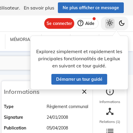
ilisateur.
En savoir plus
Ne plus afficher ce message
help
light_mode
dark_mode
Se connecter
Aide
MÉMORIAL C
TRAITÉS
PROJETS
TEXTES UE
Explorez simplement et rapidement les
principales fonctionnalités de Legilux
Lancer la recherche
Filtres
en suivant ce tour guidé.
Démarrer un tour guidé
info
close
Informations
Fermer la barre latéra
Informations
Type
Règlement communal
device_hub
Signature
24/01/2008
Relations (1)
list
Publication
05/04/2008