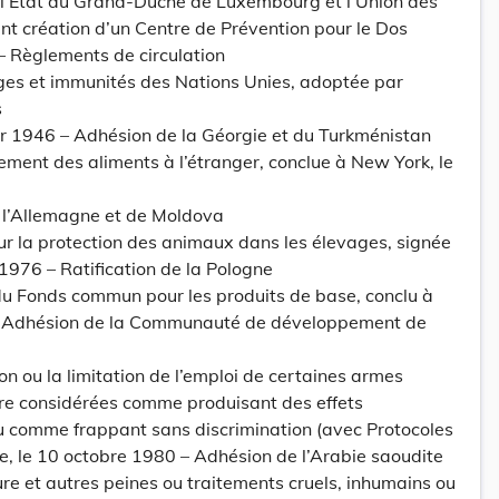
 l’Etat du Grand-Duché de Luxembourg et l’Union des
t création d’un Centre de Prévention pour le Dos
Règlements de circulation
èges et immunités des Nations Unies, adoptée par
s
er 1946 – Adhésion de la Géorgie et du Turkménistan
ement des aliments à l’étranger, conclue à New York, le
e l’Allemagne et de Moldova
r la protection des animaux dans les élevages, signée
1976 – Ratification de la Pologne
du Fonds commun pour les produits de base, conclu à
 – Adhésion de la Communauté de développement de
ion ou la limitation de l’emploi de certaines armes
tre considérées comme produisant des effets
u comme frappant sans discrimination (avec Protocoles
enève, le 10 octobre 1980 – Adhésion de l’Arabie saoudite
ure et autres peines ou traitements cruels, inhumains ou