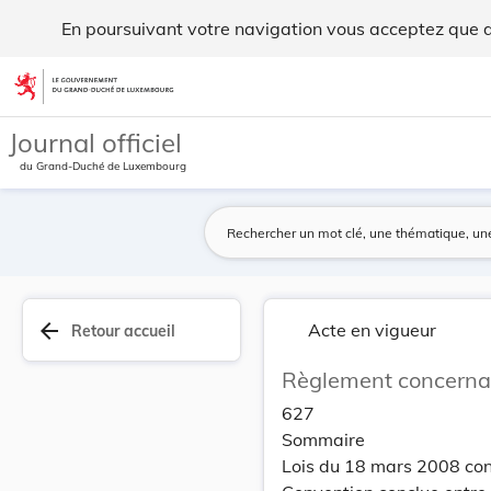
Règlement concernant les nuits blanches pour l'... - Legilux
En poursuivant votre navigation vous acceptez que des
Aller au contenu
Journal officiel
du Grand-Duché de Luxembourg
arrow_back
Acte en vigueur
Retour accueil
Règlement concernant
627
Sommaire
Lois du 18 mars 2008 conf