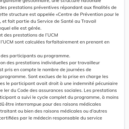
’organisme gestionnaire, une structure nationale
des prestations préventives répondant aux finalités de
ette structure est appelée «Centre de Prévention pour le
, et fait partie du Service de Santé au Travail
equel elle est gérée.
t des prestations de l’UCM
e l’UCM sont calculées forfaitairement en prenant en
s des participants au programme.
on des prestations individuelles par travailleur
 est pris en compte le nombre de journées de
u programme. Sont exclues de la prise en charge les
es le participant avait droit à une indemnité pécuniaire
vre Ier du Code des assurances sociales. Les prestations
rticipant a suivi le cycle complet du programme, à moins
t dû être interrompue pour des raisons médicales
 traitant ou bien des raisons médicales ou d’autres
certifiées par le médecin responsable du service