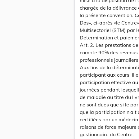
mise à la disposition de l
chargée de la délivrance 
la présente convention. C
Dos», ci-après «le Centre»
Multisectoriel (STM) par l
Détermination et paiemen
Art. 2. Les prestations d
compte 90% des revenus
professionnels journalier
Aux fins de la déterminati
participant aux cours, il
participation effective a
journées pendant lesquell
de maladie au titre du li
ne sont dues que si le pa
que la participation n’ai
certifiées par un médecin
raisons de force majeure 
gestionnaire du Centre.