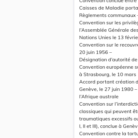
Convention conclue entre
Caisses de Maladie portan
Règlements communaux – 
Convention sur les privil
l’Assemblée Générale de
Nations Unies le 13 févri
Convention sur le recouvr
20 juin 1956 –
Désignation d’autorité d
Convention européenne su
à Strasbourg, le 10 mars 
Accord portant création 
Genève, le 27 juin 1980
l’Afrique australe
Convention sur l’interdict
classiques qui peuvent ê
traumatiques excessifs o
I, II et III), conclue à G
Convention contre la tort