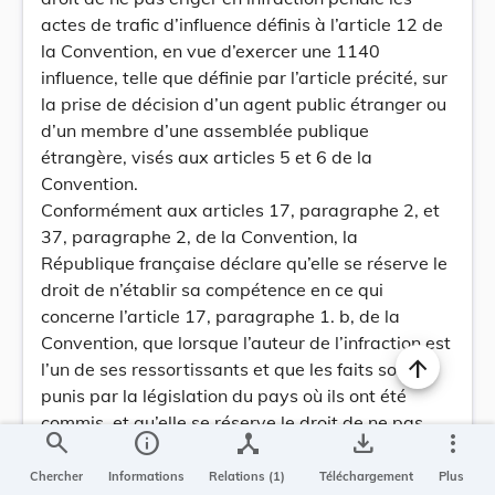
actes de trafic d’influence définis à l’article 12 de
la Convention, en vue d’exercer une 1140
influence, telle que définie par l’article précité, sur
la prise de décision d’un agent public étranger ou
d’un membre d’une assemblée publique
étrangère, visés aux articles 5 et 6 de la
Convention.
Conformément aux articles 17, paragraphe 2, et
37, paragraphe 2, de la Convention, la
République française déclare qu’elle se réserve le
droit de n’établir sa compétence en ce qui
concerne l’article 17, paragraphe 1. b, de la
Convention, que lorsque l’auteur de l’infraction est
l’un de ses ressortissants et que les faits sont
punis par la législation du pays où ils ont été
commis, et qu’elle se réserve le droit de ne pas
search
info
device_hub
save_alt
more_vert
établir sa compétence en ce qui concerne les
situations visées à l’article 17, paragraphe l. c, de
Chercher
Informations
Relations (1)
Téléchargement
Plus