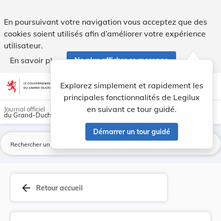
Règlement concernant la subvention aux particul... - Legilux
En poursuivant votre navigation vous acceptez que des
cookies soient utilisés afin d’améliorer votre expérience
utilisateur.
En savoir plus
Ne plus afficher ce message
Aller au contenu
help
light_mode
dark_mode
account_circle
Explorez simplement et rapidement les
Aide
principales fonctionnalités de Legilux
en suivant ce tour guidé.
Journal officiel
du Grand-Duché de Luxembourg
Démarrer un tour guidé
La
arrow_back
Retour accueil