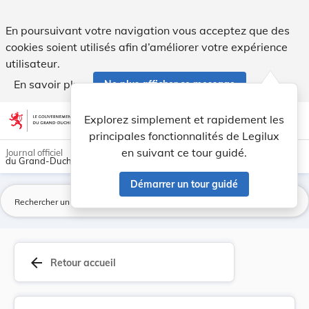
Modification de la taxe annuelle à percevoir su... - Legilux
En poursuivant votre navigation vous acceptez que des
cookies soient utilisés afin d’améliorer votre expérience
utilisateur.
En savoir plus
Ne plus afficher ce message
Aller au contenu
help
light_mode
dark_mode
account_circle
Explorez simplement et rapidement les
Aide
principales fonctionnalités de Legilux
en suivant ce tour guidé.
Journal officiel
du Grand-Duché de Luxembourg
Démarrer un tour guidé
La
arrow_back
Retour accueil