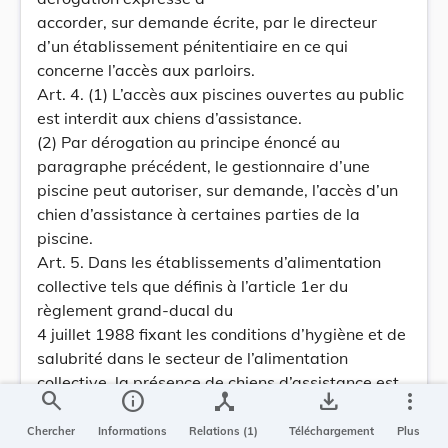
accorder, sur demande écrite, par le directeur
d’un établissement pénitentiaire en ce qui
concerne l’accès aux parloirs.
Art. 4. (1) L’accès aux piscines ouvertes au public
est interdit aux chiens d’assistance.
(2) Par dérogation au principe énoncé au
paragraphe précédent, le gestionnaire d’une
piscine peut autoriser, sur demande, l’accès d’un
chien d’assistance à certaines parties de la
piscine.
Art. 5. Dans les établissements d’alimentation
collective tels que définis à l’article 1er du
règlement grand-ducal du
4 juillet 1988 fixant les conditions d’hygiène et de
salubrité dans le secteur de l’alimentation
collective, la présence de chiens d’assistance est
search
info
device_hub
save_alt
more_vert
interdite dans les cuisines, ateliers et leurs
annexes, telles qu’installations frigorifiques et
Chercher
Informations
Relations (1)
Téléchargement
Plus