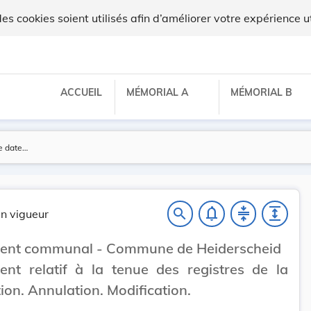
gilux
 cookies soient utilisés afin d’améliorer votre expérience ut
ACCUEIL
MÉMORIAL A
MÉMORIAL B
notifications_none
compress
expand
search
n vigueur
ent communal - Commune de Heiderscheid
nt relatif à la tenue des registres de la
ion. Annulation. Modification.