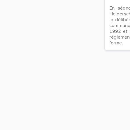
En séan
Heidersch
la délibé
communal
1992 et 
règlemen
forme.