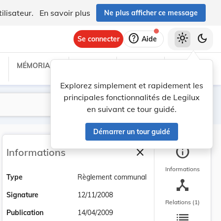
ilisateur.
En savoir plus
Ne plus afficher ce message
help
light_mode
dark_mode
Se connecter
Aide
MÉMORIAL C
TRAITÉS
PROJETS
TEXTES UE
Explorez simplement et rapidement les
principales fonctionnalités de Legilux
Lancer la recherche
Filtres
en suivant ce tour guidé.
Démarrer un tour guidé
info
close
Informations
Fermer la barre latéra
Informations
Type
Règlement communal
device_hub
Signature
12/11/2008
Relations (1)
list
Publication
14/04/2009