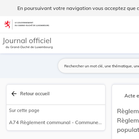
Règlement communal - Commune de Heiderscheid Rè... - Le
En poursuivant votre navigation vous acceptez que des
Aller au contenu
Journal officiel
du Grand-Duché de Luxembourg
arrow_back
Retour accueil
Acte e
Règlem
Sur cette page
Règleme
A74 Règlement communal - Commune de Heiderscheid Règlement relatif à la tenue des registres de la population. Annulation. Modification.
populat