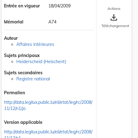
Entrée en vigueur
18/04/2009
Actions
save_alt
Mémorial
A74
Téléchargement
Auteur
Affaires intérieures
Sujets principaux
Heiderscheid (Heischent)
 la taille du texte
Sujets secondaires
Registre national
Permalien
http://data.legilux.public.lu/eli/etat/leg/rc/2008/
11/12/n1/jo
Version applicable
http://data.legilux.public.lu/eli/etat/leg/rc/2008/