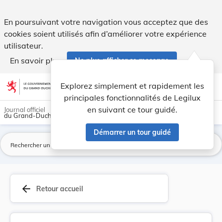
Règlement communal - Ville de Grevenmacher Proj... - Legil
En poursuivant votre navigation vous acceptez que des
cookies soient utilisés afin d’améliorer votre expérience
utilisateur.
En savoir plus
Ne plus afficher ce message
Aller au contenu
help
light_mode
dark_mode
account_circle
Explorez simplement et rapidement les
Aide
principales fonctionnalités de Legilux
en suivant ce tour guidé.
Journal officiel
du Grand-Duché de Luxembourg
Démarrer un tour guidé
La
arrow_back
Retour accueil