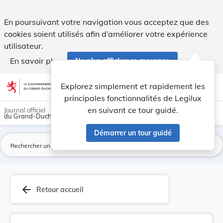
Règlement communal - Ville de Grevenmacher Proj... - Legil
En poursuivant votre navigation vous acceptez que des
cookies soient utilisés afin d’améliorer votre expérience
utilisateur.
En savoir plus
Ne plus afficher ce message
Aller au contenu
help
light_mode
dark_mode
account_circle
Explorez simplement et rapidement les
Aide
principales fonctionnalités de Legilux
en suivant ce tour guidé.
Journal officiel
du Grand-Duché de Luxembourg
Démarrer un tour guidé
La
arrow_back
Retour accueil