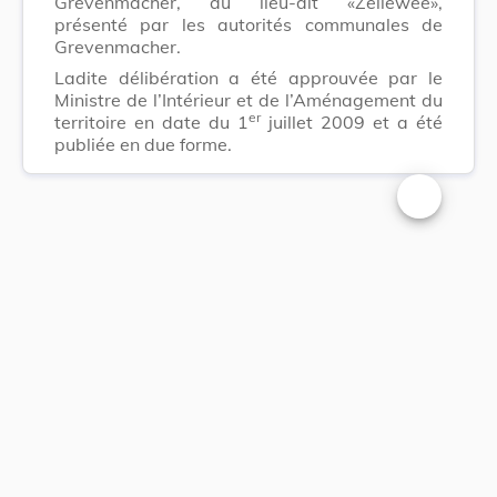
Grevenmacher, au lieu-dit «Zeilewee»,
présenté par les autorités communales de
Grevenmacher.
Ladite délibération a été approuvée par le
Ministre de l’Intérieur et de l’Aménagement du
er
territoire en date du 1
juillet 2009 et a été
publiée en due forme.
Changer la t