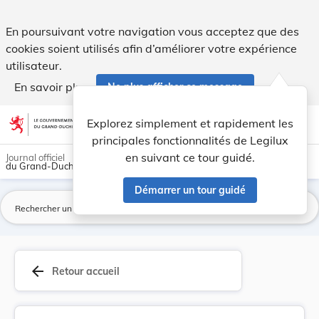
Règlement communal - Commune de Stadtbredimus F... - Le
En poursuivant votre navigation vous acceptez que des
cookies soient utilisés afin d’améliorer votre expérience
utilisateur.
En savoir plus
Ne plus afficher ce message
Aller au contenu
help
light_mode
dark_mode
account_circle
Explorez simplement et rapidement les
Aide
principales fonctionnalités de Legilux
en suivant ce tour guidé.
Journal officiel
du Grand-Duché de Luxembourg
Démarrer un tour guidé
La
arrow_back
Retour accueil