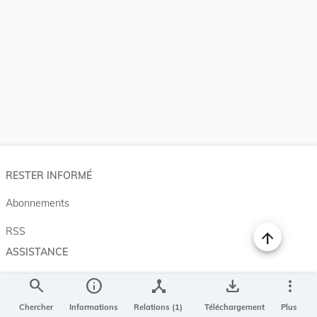
RESTER INFORMÉ
Abonnements
RSS
ASSISTANCE
Aide et à propos
search
info
device_hub
save_alt
more_vert
Projet Casemates
Chercher
Informations
Relations (1)
Téléchargement
Plus