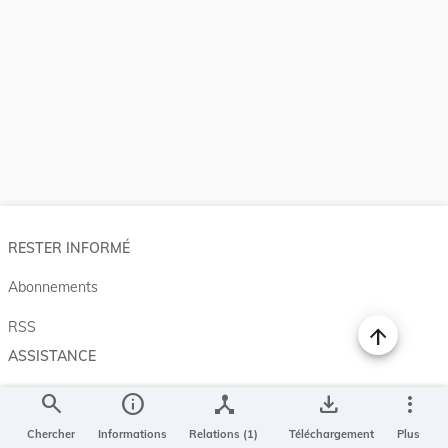
RESTER INFORMÉ
Abonnements
RSS
ASSISTANCE
Aide et à propos
search
info
device_hub
save_alt
more_vert
Projet Casemates
Chercher
Informations
Relations (1)
Téléchargement
Plus