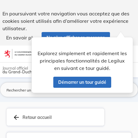
Règlement communal - Commune de Waldbredimus In... - Le
En poursuivant votre navigation vous acceptez que des
cookies soient utilisés afin d’améliorer votre expérience
utilisateur.
En savoir plus
Ne plus afficher ce message
Aller au contenu
help
light_mode
dark_mode
account_circle
Explorez simplement et rapidement les
Aide
principales fonctionnalités de Legilux
en suivant ce tour guidé.
Journal officiel
du Grand-Duché de Luxembourg
Démarrer un tour guidé
La
arrow_back
Retour accueil