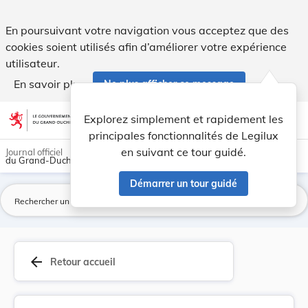
Règlement communal - Commune de Schuttrange Pro... - Leg
En poursuivant votre navigation vous acceptez que des
cookies soient utilisés afin d’améliorer votre expérience
utilisateur.
En savoir plus
Ne plus afficher ce message
Aller au contenu
help
light_mode
dark_mode
account_circle
Explorez simplement et rapidement les
Aide
principales fonctionnalités de Legilux
en suivant ce tour guidé.
Journal officiel
du Grand-Duché de Luxembourg
Démarrer un tour guidé
La
arrow_back
Retour accueil