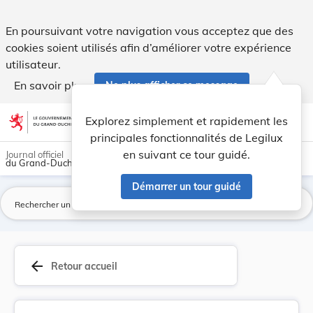
Règlement communal - Commune de Tuntange Projet... - Leg
En poursuivant votre navigation vous acceptez que des
cookies soient utilisés afin d’améliorer votre expérience
utilisateur.
En savoir plus
Ne plus afficher ce message
Aller au contenu
help
light_mode
dark_mode
account_circle
Explorez simplement et rapidement les
Aide
principales fonctionnalités de Legilux
en suivant ce tour guidé.
Journal officiel
du Grand-Duché de Luxembourg
Démarrer un tour guidé
La
arrow_back
Retour accueil