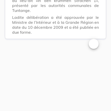
au lieu-dit «In den krummen Strachen 1»,
présenté par les autorités communales de
Tuntange.
Ladite délibération a été approuvée par le
Ministre de l’Intérieur et à la Grande Région en
date du 10 décembre 2009 et a été publiée en
due forme.
Changer la t