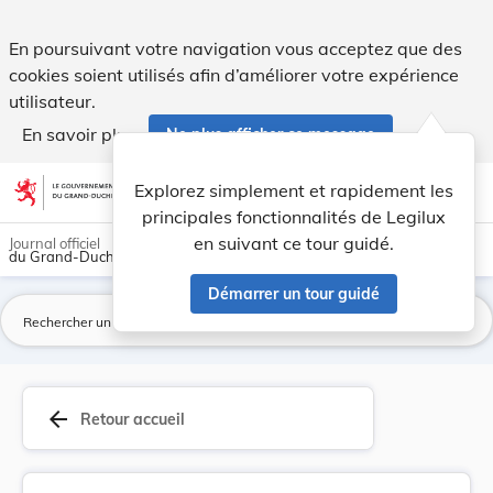
Modification des taxes et redevances relatives ... - Legilux
En poursuivant votre navigation vous acceptez que des
cookies soient utilisés afin d’améliorer votre expérience
utilisateur.
En savoir plus
Ne plus afficher ce message
Aller au contenu
help
light_mode
dark_mode
account_circle
Explorez simplement et rapidement les
Aide
principales fonctionnalités de Legilux
en suivant ce tour guidé.
Journal officiel
du Grand-Duché de Luxembourg
Démarrer un tour guidé
La
arrow_back
Retour accueil