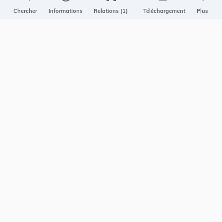
Projet Casemates
Chercher
Informations
Relations (1)
Téléchargement
Plus
ELI
NOUS CONTACTER
Service central de législation
5, rue Plaetis
L-2338 LUXEMBOURG
info@legilux.public.lu
E-mail
My LegiBox
, votre espace personnel.
Se connecter
Enregistrer et organiser vos actes préférés, enregistrer vos
recherches, soyez alerté en cas de modification sur un document
qui vous intéresse.
EN PLUS
Conditions générales