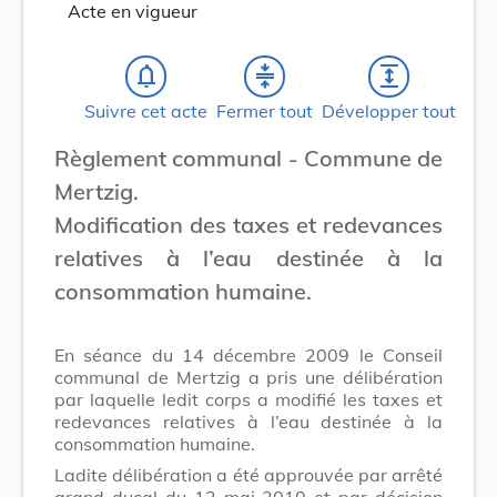
Acte en vigueur
notifications_none
compress
expand
Suivre cet acte
Fermer tout
Développer tout
Règlement communal - Commune de
Mertzig.
Modification des taxes et redevances
relatives à l’eau destinée à la
consommation humaine.
En séance du 14 décembre 2009 le Conseil
communal de Mertzig a pris une délibération
par laquelle ledit corps a modifié les taxes et
redevances relatives à l’eau destinée à la
consommation humaine.
Ladite délibération a été approuvée par arrêté
grand-ducal du 12 mai 2010 et par décision