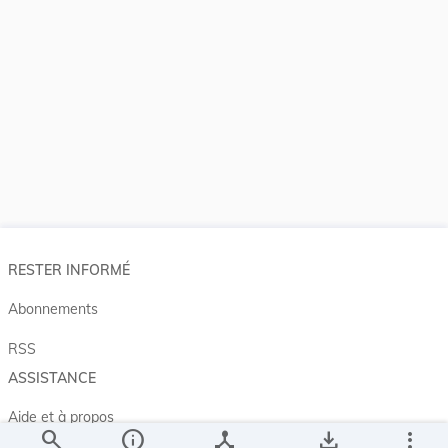
RESTER INFORMÉ
Abonnements
RSS
ASSISTANCE
Aide et à propos
search
info
device_hub
save_alt
more_vert