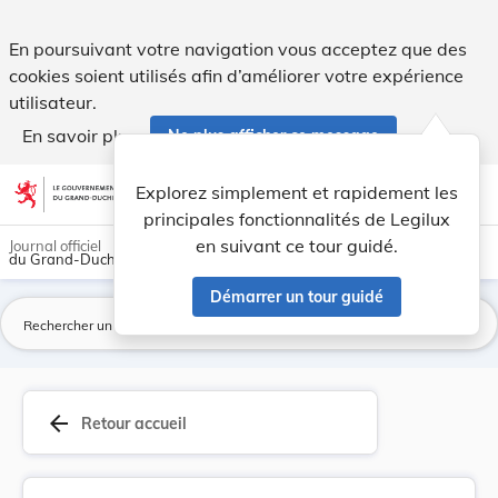
Règlement communal - Ville de Differdange Modif... - Legilu
En poursuivant votre navigation vous acceptez que des
cookies soient utilisés afin d’améliorer votre expérience
utilisateur.
En savoir plus
Ne plus afficher ce message
Aller au contenu
help
light_mode
dark_mode
account_circle
Explorez simplement et rapidement les
Aide
principales fonctionnalités de Legilux
en suivant ce tour guidé.
Journal officiel
du Grand-Duché de Luxembourg
Démarrer un tour guidé
La
arrow_back
Retour accueil