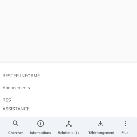
RESTER INFORMÉ
Abonnements
RSS
ASSISTANCE
Aide et à propos
search
info
device_hub
save_alt
more_vert
Projet Casemates
Chercher
Informations
Relations (1)
Téléchargement
Plus