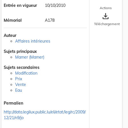
Entrée en vigueur
10/10/2010
Actions
save_alt
Mémorial
A178
Téléchargement
Auteur
Affaires intérieures
Sujets principaux
 la taille du texte
Mamer (Mamer)
Sujets secondaires
Modification
Prix
Vente
Eau
Permalien
http://data.legilux.public.lu/eli/etat/leg/rc/2009/
12/21/n9/jo