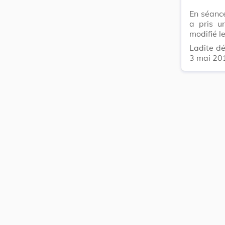
En séanc
a pris u
modifié l
Ladite dé
3 mai 201