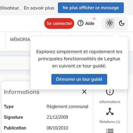
ilisateur.
En savoir plus
Ne plus afficher ce message
help
light_mode
dark_mode
Se connecter
Aide
MÉMORIAL C
TRAITÉS
PROJETS
TEXTES UE
Explorez simplement et rapidement les
principales fonctionnalités de Legilux
Lancer la recherche
Filtres
en suivant ce tour guidé.
Démarrer un tour guidé
info
close
Informations
Fermer la barre latéra
Informations
Type
Règlement communal
device_hub
Signature
21/12/2009
Relations (1)
list
Publication
06/10/2010