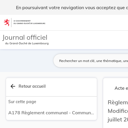
Règlement communal - Commune de Mamer Modificat... - Le
En poursuivant votre navigation vous acceptez que des
Aller au contenu
Journal officiel
du Grand-Duché de Luxembourg
arrow_back
Retour accueil
Acte e
Règlem
Sur cette page
Modific
A178 Règlement communal - Commune de Mamer Modification du prix de vente de l'eau à partir du 1er juillet 2010.
juillet 