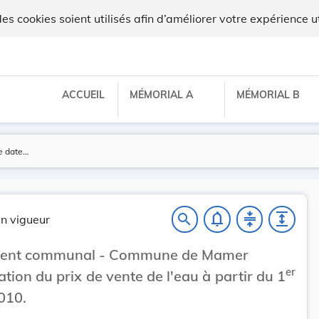
gilux
 cookies soient utilisés afin d’améliorer votre expérience ut
ACCUEIL
MÉMORIAL A
MÉMORIAL B
notifications_none
compress
expand
search
n vigueur
ent communal - Commune de Mamer
er
ation du prix de vente de l'eau à partir du 1
2010.