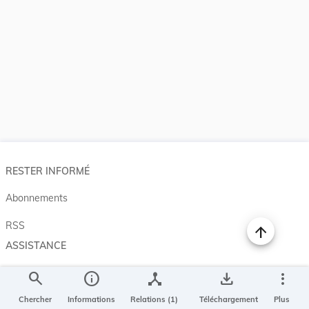
RESTER INFORMÉ
Abonnements
RSS
ASSISTANCE
Aide et à propos
search
info
device_hub
save_alt
more_vert
Projet Casemates
Chercher
Informations
Relations (1)
Téléchargement
Plus