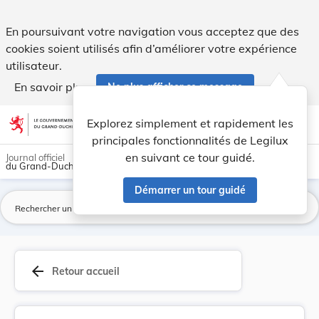
Règlement communal - Commune d’Ermsdorf Nouvell... - Leg
En poursuivant votre navigation vous acceptez que des
cookies soient utilisés afin d’améliorer votre expérience
utilisateur.
En savoir plus
Ne plus afficher ce message
Aller au contenu
help
light_mode
dark_mode
account_circle
Explorez simplement et rapidement les
Aide
principales fonctionnalités de Legilux
en suivant ce tour guidé.
Journal officiel
du Grand-Duché de Luxembourg
Démarrer un tour guidé
La
arrow_back
Retour accueil